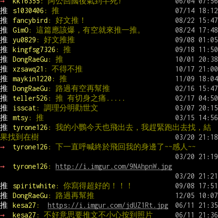
→ 
kk16355
: 阿公回國後氣到半死!
推 
s1030406
: 推
推 
fancybird
: 好文推！
推 
GimO
: 這篇應該爆，有空就來推一推。
推 
yu0829
: 好文推推
推 
kingfsg7326
: 推
推 
DongRaeGu
: 推
推 
xzsawq21
: 不得不推
推 
maykin1220
: 推
推 
DongRaeGu
: 路過有空再幫推
推 
teller526
: 推 有切身之痛.....
推 
isscat
: 調理分明勸世文
推 
mtsy
: 推
推 
tyrone126
: 我的小鸚今天也飛出去，我趕緊跑出去找，結
果找到在樹
→ 
tyrone126
: 下一直呼喊終於飛回我的身邊了~~感人~~
→ 
tyrone126
: 
http://i.imgur.com/9NAhpnW.jpg
推 
spiritwhite
: 你寫得超好的！！！
推 
DongRaeGu
: 路過再幫推
推 
kesa27
:  
https://i.imgur.com/jdUZ1Rt.jpg
→ 
kesa27
: 不好意思要推文不小心按到照片