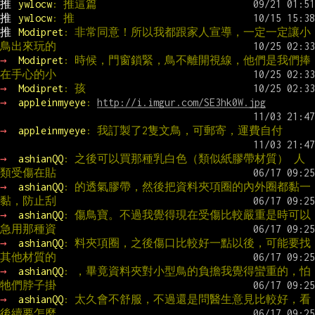
推 
ywlocw
: 推這篇
推 
ywlocw
: 推
推 
Modipret
: 非常同意！所以我都跟家人宣導，一定一定讓小
鳥出來玩的
→ 
Modipret
: 時候，門窗鎖緊，鳥不離開視線，他們是我們捧
在手心的小
→ 
Modipret
: 孩
→ 
appleinmyeye
: 
http://i.imgur.com/SE3hk0W.jpg
→ 
appleinmyeye
: 我訂製了2隻文鳥，可郵寄，運費自付
→ 
ashianQQ
: 之後可以買那種乳白色（類似紙膠帶材質） 人
類受傷在貼
→ 
ashianQQ
: 的透氣膠帶，然後把資料夾項圈的內外圈都黏一
黏，防止刮
→ 
ashianQQ
: 傷鳥寶。不過我覺得現在受傷比較嚴重是時可以
急用那種資
→ 
ashianQQ
: 料夾項圈，之後傷口比較好一點以後，可能要找
其他材質的
→ 
ashianQQ
: ，畢竟資料夾對小型鳥的負擔我覺得蠻重的，怕
牠們脖子掛
→ 
ashianQQ
: 太久會不舒服，不過還是問醫生意見比較好，看
後續要怎麼