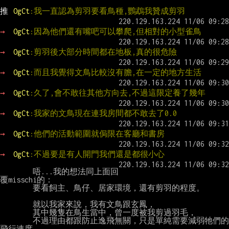
推 
OgCt
:我一直認為剪羽要看鳥種,鸚鵡我贊成剪羽
→ 
OgCt
:因為他們還有嘴吧可以攀爬,但相對的小型雀鳥
→ 
OgCt
:剪羽後大部分時間都在地板,真的很危險
→ 
OgCt
:而且我覺得文鳥比較沒有膽,在一定的地方生活
→ 
OgCt
:久了,會不敢往其他方向去,不過這限定養了幾年
→ 
OgCt
:我家的文鳥現在連我房間都不敢去了0.0
→ 
OgCt
:他們的活動範圍就侷限在客廳和書房
→ 
OgCt
:不過要是有人開門我們還是都很小心
        唔...我的想法同上面回
覆misschi的：

        要看飼主、鳥仔、居家環境，還有剪羽的程度。

        就以我家來說，我有文鳥跟玄鳳，

        其中幾隻在鳥生當中，曾一度被我剪過羽毛，

        不過理由都跟防止逸飛無關，只是單純需要減弱牠們的
飛行速度。
