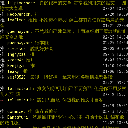
推 
lilpiperhere
: 真的很棒的文章 常常看到飛失的貼文...謝
謝大大宣導
推 
Recoverism
: 推
推 
leafleo
: 推推 不論剪不剪羽 飼主都有責任保證鳥鳥的安
全
推 
guenhwyvar
: 不然就自己建鳥園，上面罩好網子應該就能兼
顧安全及飛
→ 
guenhwyvar
: 行本能
推 
riverkor
: 說的好好QQ
推 
angrycat
: 推
推 
xzero4
: 推!
推 
kenjigan
: 推
推 
teasy
: 推
推 
yes78529
: 最後一段好棒，拿來用在各種情境都很讚
推 
tellmetruth
: 推文的你可以自己不要剪羽 但是你不用反對
別人剪 還
→ 
tellmetruth
: 說別人自私 你這樣的推文才自私
推 
dormice
: 推 倖存者偏差
推 
DanasYuri
: 洗鳥籠打開門不小心飛走 好險十姊妹 錦花飛
的矮 找回