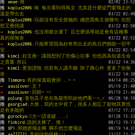
推 
weae
:推
推 
koplus2006
:唉 每次看到尋鳥文 尤其是什麼從門窗飛走的 
還是帶出去
→ 
koplus2006
:玩卻沒有安全措施的 總想罵鳥主個幾句 但想
想又覺得講
→ 
koplus2006
:也沒用都太遲了 且怎麼倡導就是會有這種事 
真的很無奈
→ 
koplus2006
:只能希望因為好奇而出走的鳥兒們都能一切平
安..
推 
kimcl
:好文推~ 讓我想到了些傷心往事 但也因為知道生命
之貴重 所以
→ 
kimcl
:更加謹慎 但若有人講不聽 除了痛心外 更多了份無
奈
推 
Timmons
:有的保溫箱會掉...= =
→ 
asuslover
:文？
→ 
asuslover
:回錯= =!
推 
polung
:拿包瓜子坐在鳥籠旁吃給他們看~~>_<
推 
georgiad
:大推，寫的太中肯了，很多人都忘了寵物其實也
是有本能的
推 
gorockyo
:C大一語道破....!
推 
finbird
:說的太棒了。推！
推 
XP1
:用翅膀飛走啊 啊不然怎麼飛走
推 
aa777771
:真的說的很棒!!!