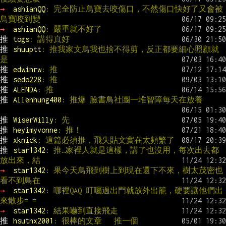
→ 
ashianQQ
: 完全防止鳥寶去咬傷口，不然傷口快好了又會被
鳥寶咬到變
→ 
ashianQQ
: 嚴重就不好了
推 
togs
: 講得真好
推 
shuuptt
: 推我家文鳥我也捨不得剪，反正都要細心照顧就
是
推 
edwinrw
: 推
推 
sedo228
: 推
推 
ALENDA
: 推
推 
Allenhung400
: 推爆 臉書鳥社團一堆智障每天在放養
推 
WiserWilly
: 先
推 
heyimyvonne
: 推！
推 
xknick
: 這篇必須推，飛失貼文實在太頻繁了
推 
star1342
: 推…家裡人就是這樣，講了也沒用，每次出去都
放出來，結
→ 
star1342
: 果今天鳥飛到樹上到現在還下不來，樹太茂密也
看不到鳥在
→ 
star1342
: 哪裡QAQ 叮囑過出門就放外出籠，硬要讓他們出
來散步= =
→ 
star1342
: 結果嚇到直接飛走
推 
hsutnx2001
: 很棒的文章   推一個