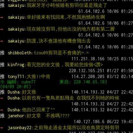
推 
sakaiyu
:我家牙牙小時候雖有剪羽但還是飛走了
→ 
sakaiyu
:幸好後來有找回來,不然我抱憾終生啊
→ 
sakaiyu
:現在雖沒剪羽,但他出沒的地方都有第二層
→ 
sakaiyu
:防護,決不會讓他有機會飛出去
推 
shibboleth
:tzou09剪羽是不會痛的=.=
推 
kinfrog
:看完您的全文後，我要給您按個<讚>
推 
tony711
:大推!!中肯
※ 編輯: cube77          來自: 220.140.65.183       
推 
Dusha
:好文推
→ 
Dusha
:以前也有一隻鳥差點飛走 在我找不到牠的時候
→ 
Dusha
:他自己回來了^^
推 
janehor
:好文章  不推嗎????
→ 
jasonbay22
:之前飛走過金太陽所以現在鳥寶定時剪羽