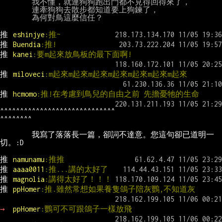
        我不懂，就連狗狗跑出門都不見得回得來了，

        連牽狗狗去散步都知道要上狗鍊了，

        為何對鳥這麼信任？

推 
eshinjye
:推~
推 
Buendia
:推!
推 
kanei
:要m起來放鳥板的最下面啊!
推 
miloveci
:m起來m起來m起來m起來m起來m起來m起來
推 
hcmomo
:推!在考慮到鳥兒的自由之前 先擔憂牠的生命
^^^^^^^^^^^^^^^^^^^^^^^^^^^^^
        我寫了落落長一篇，卻詞不達意。您這句卻已道明一
推 
namunamu
:推推
推 
aaaa0011
:推...講的太好了
推 
magnolia
:講得太好了！！！
推 
ppHomer
:推.雖然常想如果養隻鴿子陪灰鸚,不知道灰
→ 
ppHomer
:鸚可不可跟鴿子一樣放飛