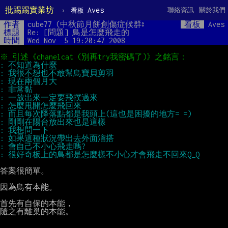
批踢踢實業坊
›
Aves
聯絡資訊
關於我們
看板
作者
cube77 (中秋節月餅創傷症候群꠩
看板
Aves
標題
Re: [問題] 鳥是怎麼飛走的
時間
Wed Nov  5 19:20:47 2008
答案很簡單。

因為鳥有本能。

首先有自保的本能，

隨之有離巢的本能。
