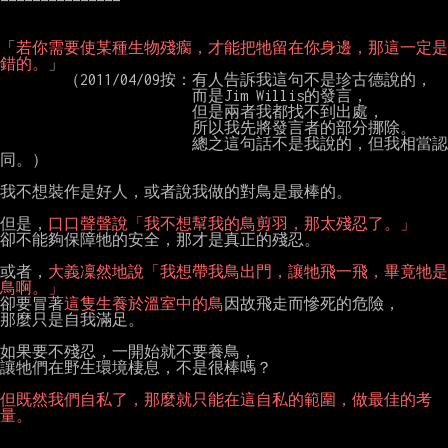
「
若你需要使某種生物殘瘸，才能把牠留在你身邊，那這一定是
錯的。
」

        （2011/04/09按：有人告訴我這句不是珍古德說的，

                        而是Jim Willis的發言，

                        但是兩者我都找不到出處，

                        所以我先將發言者的部分挪除。

                        總之這句話不是我說的，但我相當認
同。）

我不想裝作是好人，或者說我做的對鳥是最棒的。

但是，
口口聲聲說「我不想幫我的鳥剪羽，那太殘忍了。」
卻不能夠保障牠的安全，那才是真正的殘忍。

或者，
大義凜然地說「我想帶我鳥出門，讓牠飛一飛，畢竟牠是
鳥啊。」
卻要冒著
這隻生養於溫室中的鳥
因故飛走而慘死的危險，

那麼只是自我滿足。

如果要不殘忍，一開始就不要養鳥，

讓牠們在野生環境棲息，不是很棒嗎？

但既然我們自私了，那麼就只能在這自私的範圍，做最佳的考
量。