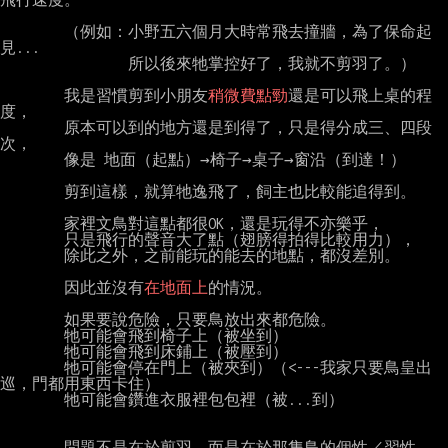
        （例如：小野五六個月大時常飛去撞牆，為了保命起
見...

                所以後來牠掌控好了，我就不剪羽了。）

        我是習慣剪到小朋友
稍微費點勁
還是可以飛上桌的程
度，

        原本可以到的地方還是到得了，只是得分成三、四段
次，

        像是 地面（起點）→椅子→桌子→窗沿（到達！）

        剪到這樣，就算牠逸飛了，飼主也比較能追得到。

        家裡文鳥對這點都很OK，還是玩得不亦樂乎，

        只是飛行的聲音大了點（翅膀得拍得比較用力），

        除此之外，之前能玩的能去的地點，都沒差別。

        因此並沒有
在地面上
的情況。

        如果要說危險，只要鳥放出來都危險。

        牠可能會飛到椅子上（被坐到）

        牠可能會飛到床鋪上（被壓到）

        牠可能會停在門上（被夾到）（<---我家只要鳥皇出
巡，門都用東西卡住）

        牠可能會鑽進衣服裡包包裡（被...到）

        問題不是在於剪羽，而是在於那隻鳥的個性／習性。
