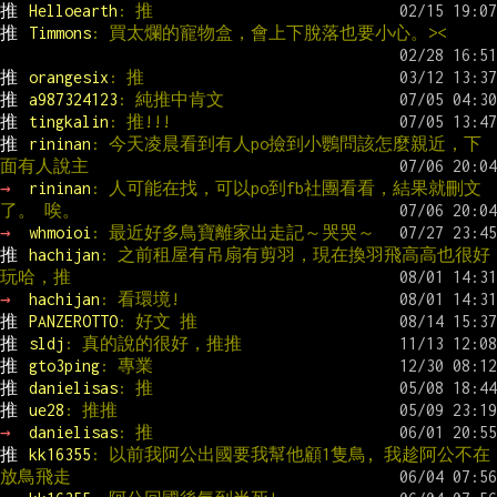
推 
Helloearth
: 推
推 
Timmons
: 買太爛的寵物盒，會上下脫落也要小心。><
推 
orangesix
: 推
推 
a987324123
: 純推中肯文
推 
tingkalin
: 推!!!
推 
rininan
: 今天凌晨看到有人po撿到小鸚問該怎麼親近，下
面有人說主
→ 
rininan
: 人可能在找，可以po到fb社團看看，結果就刪文
了。 唉。
→ 
whmoioi
: 最近好多鳥寶離家出走記～哭哭～
推 
hachijan
: 之前租屋有吊扇有剪羽，現在換羽飛高高也很好
玩哈，推
→ 
hachijan
: 看環境!
推 
PANZEROTTO
: 好文 推
推 
sldj
: 真的說的很好，推推
推 
gto3ping
: 專業
推 
danielisas
: 推
推 
ue28
: 推推
→ 
danielisas
: 推
推 
kk16355
: 以前我阿公出國要我幫他顧1隻鳥, 我趁阿公不在
放鳥飛走