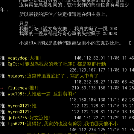
        沒有兩隻鳥是相同的，號稱安靜的鳥種也會有暴走少
年，

        所以最後的評估／決定權還是在飼主身上。

        只是...

        我聽到Ogct說文鳥沒膽...我真的嚇了一跳 XDD

        我家的一整票都是好奇心重的失控瘋子 XDDDDD

        不過也可能我是拿牠們跟超級膽小的玄鳳對比吧。 :D

推 
ycatydog
:大推!
推 
OgCt
:可能因為我家的老了吧ORZ 都是整群行動
推 
hsiaohy
:這篇乾脆置底好了，寫的太中肯了
→ 
flutenew
:推!!
推 
wsx1983
:大推這一篇.反對剪羽+1
推 
byron0121
:推
推 
byron0121
:
推 
jnfr6735
:好文淚推!
推 
tjp6221
:說得好,我家的也沒有剪羽,我怕哪天他不小