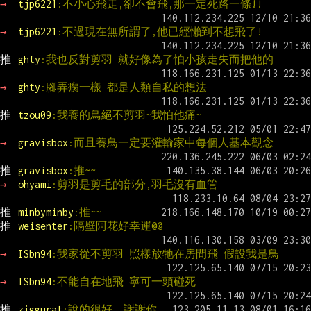
→ 
tjp6221
:不小心飛走,卻不會飛,那一定死路一條!!
→ 
tjp6221
:不過現在無所謂了,他已經懶到不想飛了!
推 
ghty
:我也反對剪羽 就好像為了怕小孩走失而把他的
→ 
ghty
:腳弄瘸一樣 都是人類自私的想法
推 
tzou09
:我養的鳥絕不剪羽~我怕他痛~
→ 
gravisbox
:而且養鳥一定要灌輸家中每個人基本觀念
推 
gravisbox
:推~~
→ 
ohyami
:剪羽是剪毛的部分,羽毛沒有血管
推 
minbyminby
:推~~
推 
weisenter
:隔壁阿花好幸運@@
→ 
ISbn94
:我家從不剪羽 照樣放牠在房間飛 假設我是鳥
→ 
ISbn94
:不能自在地飛 寧可一頭碰死
推 
ziggurat
:說的很好  謝謝你