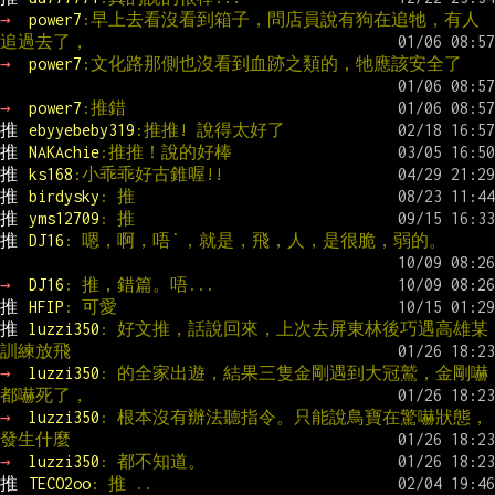
→ 
power7
:早上去看沒看到箱子，問店員說有狗在追牠，有人
追過去了，
→ 
power7
:文化路那側也沒看到血跡之類的，牠應該安全了
→ 
power7
:推錯
推 
ebyyebeby319
:推推! 說得太好了
推 
NAKAchie
:推推！說的好棒
推 
ks168
:小乖乖好古錐喔!!
推 
birdysky
: 推
推 
yms12709
: 推
推 
DJ16
: 嗯，啊，唔˙，就是，飛，人，是很脆，弱的。
→ 
DJ16
: 推，錯篇。唔...
推 
HFIP
: 可愛
推 
luzzi350
: 好文推，話說回來，上次去屏東林後巧遇高雄某
訓練放飛
→ 
luzzi350
: 的全家出遊，結果三隻金剛遇到大冠鷲，金剛嚇
都嚇死了，
→ 
luzzi350
: 根本沒有辦法聽指令。只能說鳥寶在驚嚇狀態，
發生什麼
→ 
luzzi350
: 都不知道。
推 
TECO2oo
: 推 ..