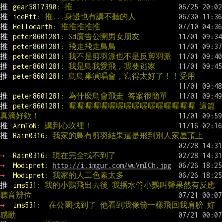
推 
gear5817390
: 推
推 
icePtt
: 推...身邊也有講不聽的人
推 
Helloearth
: 推推推推推
推 
peter8601281
: Sd廣告公開男女朋友
推 
peter8601281
: 飛走飛走鳥鳥
推 
peter8601281
: 我不是剪羽派也不是反剪羽派
推 
peter8601281
: 我是鳥我愛飛，我要逃家
推 
peter8601281
: 鳥鳥巢演唱會，寫得太好了！！受用
推 
peter8601281
: 為什麼鳥會飛走 答案很簡單
推 
peter8601281
: 喔喔喔喔喔喔喔喔喔喔喔喔喔喔喔喔 這篇
真滴好欸！
推 
ArmToN
: 講到心坎裡！
推 
Rain0316
: 我家的鳥有剪羽結果還是飛到別人家屋頂上
→ 
Rain0316
: 現在完全找不到了
→ 
Modipret
: 
http://i.imgur.com/wuVmICh.jpg
→ 
Modipret
: 我家的人工色素太多
推 
ims531
: 我的小鸚飛出去後 我播水管小鸚叫聲果然有反應  
聽音辨位
→ 
ims531
:  在公園找到了 他看到我像箭一樣飛回我肩膀 好
感動