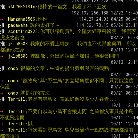
推 
xALCHEMISTx
:很棒的一篇文，我看了不下五次!
→ 
Manzana5566
:推推
推 
padawaha
:說的太好了～
推 
scottlin0923
:你可以帶鳥寶到 全陽犬貓專科醫院  我們家
虎皮之前也
推 
jklo8503
:我家的不愛上腳鍊   我們也不想幫他剪羽，所以
都讓他在家
→ 
jklo8503
:裡亂飛，外出的話籠子加鎖，他很會開門
推 
ondo
:很棒的文章，中肯的提出剪羽與否的觀點
→ 
ondo
:"寵物鳥"與"野生鳥"的立場角度都不同，只要能適度
保護
→ 
ondo
:就是好的方法
推 
Terrill
:老是有尋鳥文 置底好像沒多少人在看...
→ 
Terrill
:不要自以為小鳥不會飛走阿 之前都沒事只是小鳥
不想飛走而
→ 
Terrill
:以....
→ 
Terrill
:每次看到尋鳥文 鳥兒出籠時一點防護措施都沒有 
都覺得很