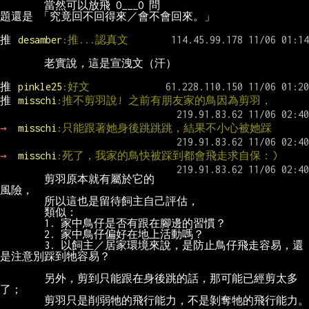
        當然可以放飛 O___O 問
推 
desamber
:推...認真文
推 
pinkle25
:好文
推 
misschi
:推不剪羽說! 之前有朋友家的鳥因為剪羽，
→ 
misschi
:只能跟著她身後跳跳跳，結果不小心被她踩
→ 
misschi
:死了，我家的鳥快被踩到都會飛走求自保：)
        剪羽原本就有屬於它的
        3. 以飼主／居家環境來說，是防止鳥仔飛走容易，還
        另外，剪到只能跟在身後跳的話，那可能已經剪太多