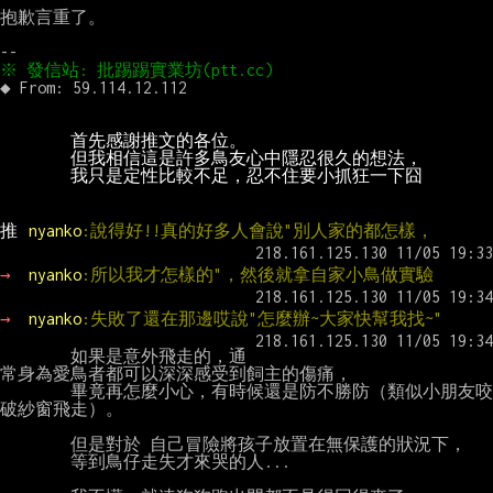
抱歉言重了。

推 
nyanko
:說得好!!真的好多人會說"別人家的都怎樣，
→ 
nyanko
:所以我才怎樣的"，然後就拿自家小鳥做實驗
→ 
nyanko
:失敗了還在那邊哎說"怎麼辦~大家快幫我找~"
        如果是意外飛走的，通
常身為愛鳥者都可以深深感受到飼主的傷痛，

        畢竟再怎麼小心，有時候還是防不勝防（類似小朋友咬
破紗窗飛走）。

        但是對於 自己冒險將孩子放置在無保護的狀況下，

        等到鳥仔走失才來哭的人...
