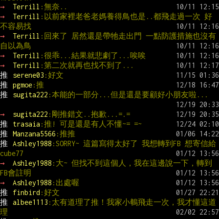
→ 
Terrill
:無奈..
→ 
Terrill
:以前家裡老爸老媽養得鳥也是..都飛走過一次 好
不容易找
→ 
Terrill
:回來了 居然還是帶牠走出門 一點防護措施也沒有 
自以為鳥
→ 
Terrill
:很乖...結果就悲劇了...唉唉
→ 
Terrill
:第二次就再也找不到了...
推 
serene03
:好文
推 
pgmoe
:推
推 
sugita222
:本能的一部分...但是還是要顧好小朋友啦...
→ 
sugita222
:剛推錯文..抱歉...=.=
推 
trasaia
:推! 可是還是有人不懂~= =~
推 
Manzana5566
:推推
推 
Ashley1988
:SORRY~ 這篇寫得太好了 我想轉到FB 想寄信給
cube77
→ 
Ashley1988
:大~ 但找不到這個人，我在這邊說一下，轉到
FB會註明
→ 
Ashley1988
:出處喔
推 
finbird
:好文
推 
albee1113
:太有道理了推！我家小鵪飛走一次，我才懂這道
理