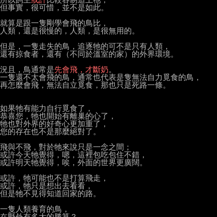
但事實，很可惜，並不是如此。

就算是跟一隻剛學會飛的鳥比，

人類，還是很慢的，人類，是很無用的。

但是，一隻走失的鳥，追逐牠的可不是只有人類，

還有掠食者，還有（不同於溫室的家）的外界環境。

況且，鳥通常是
先會飛，才斷奶
。

一隻還不太會飛的鳥，通常也代表是隻無法自力覓食的鳥，

再怎麼會飛，無法自立覓食，那也只是死路一條。

如果牠有能力自行覓食了，

恭喜您，牠也開始有離巢的心了，

牠也對外界的好奇心更加重了，

您的存在也不是那麼絕對了。

飛與不飛，對於牠來說只是一念之間；

或許今天牠覺得，嗯，這裡包吃包住不錯，

或許明天牠覺得，唉，外面的世界更廣闊。

或許，牠可能也不是打算飛走，

或許，牠只是想出去看看，

但是牠不見得知道回家的路。

一隻人類養育的鳥，

在野外有多大的勝算？
