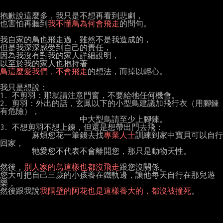
抱歉說這麼多，我只是不想再看到悲劇，

也害怕再聽到
我不懂鳥為何會飛走
的問句。

我自家的鳥也飛走過，雖然不是我造成的，

但是我深深感受到自己的責任，

因為我沒有對我的家人詳細說明，

鳥這麼愛我們，不會飛走
的想法，而掉以輕心。

我只是想說：

1. 不剪羽：那就請注意門窗，不要給牠任何機會。

2. 剪羽：外出的話，玄鳳以下的小型鳥建議加飛行衣（用腳鍊
有危險），

　　　　　　　　　　中大型鳥請至少上腳鍊。

3. 不想剪羽不想上鍊，但還是想帶出門去飛：

　　　　麻煩您花一筆錢去找
專業人士
訓練到家中寶貝可以自行
回家，

　　　　牠愛您不代表不會離開您，那只是動物天性。

然後，
別人家的鳥這樣也都沒飛走
跟您沒關係。

您大可把自己三歲的小孩養在鐵軌邊，讓他每天自行在那兒遊
樂，

然後跟我說
我隔壁的阿花也是這樣養大的，都沒被撞死
。
