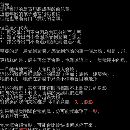
首先，

請把稚期的鳥寶貝想成學齡前兒童。

這個年齡的孩子通常很黏爸媽，

但是也逐漸有自己愛玩的念頭。

但是這不代表：

1. 跟父母出門不會因為貪玩分神而走丟

2. 跟父母出門不會因為受到驚嚇而走丟

3. 跟父母出門不會遇到危險而遭遇不測

糟糕的是，鳥受到驚嚇／感受到危險的第一個反應，就是，飛。

更糟糕的是，飼主再怎麼會跑，也難以追上，一隻飛翔中的鳥。

一旦牠拔地而起，人類只會陷入窘境；

追逐的我們得顧慮路上的障礙（例如：馬路、建築物），

牠們不用，牠們在驚嚇中只會不停地盲目地飛翔。

追逐的我們，甚至可能連眼睛都跟不上鳥寶貝的身影，

晴朗的天空太刺眼，陰霧的天讓我們迷糊，

穿越入樹叢，或是穿越過大樓，

對追逐的我們來說都是同樣的意義：
失去蹤影
如果牠是隻剛學會飛的鳥，你可能就幸運了
一點
。

真的只有一點。

牠大概會飛慢點，可能會比較快累所以停下來，

所以飼主
或許
比較容易追上牠，
