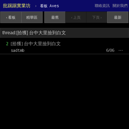
批踢踢實業坊
›
Aves
聯絡資訊
關於我們
看板
‹ 看板
精華區
最舊
‹ 上頁
下頁 ›
最新
2
[拾獲] 台中大里撿到白文
sadtmb
6/06
⋯