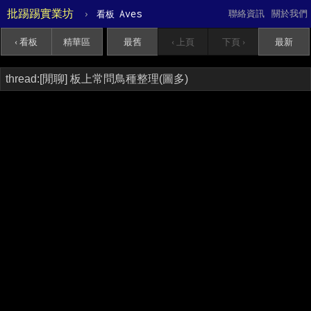
批踢踢實業坊
›
Aves
聯絡資訊
關於我們
看板
‹ 看板
精華區
最舊
‹ 上頁
下頁 ›
最新