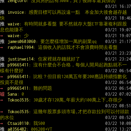
推 
zengtoro
: 沒買房的話有300w，買了後歸零還負債QQ
推 
invoice
: 感覺目標可以再設遠一點  本金加大後會越存越
快
推 
waive
: 有時間就多看盤 要不然就存大盤ETF靠著複利跟股
息也能賺不
→ 
waive
: 少
推 
james0603060
: 要怎麼樣增加一萬的副業qq
→ 
raphael1994
: 這個收入的話我才不會浪費時間去看盤
推 
justinwei14
: 住家裡就存錢就好了
推 
p99665411
: 沒有什麼合不合格，每個人開局起跑點就不一
樣有什麼好
→ 
p99665411
: 比較？但目前120萬五年要200應該持續指數化
投資不是很
→ 
p99665411
: 難的問題
噓 
Sana
: 0
→ 
Tokoo3535
: 30歲才存120萬,年薪大約100萬上下,存很少
→ 
Tokoo3535
: 這幾年股票多頭市場,才把存款拉到可以付頭款
的水位
→ 
Ctsai0110
: 我500
推 
a0356482
: 006208+VT