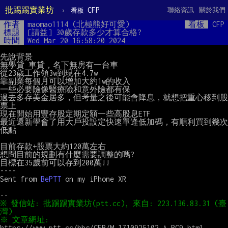
批踢踢實業坊
›
CFP
聯絡資訊
關於我們
看板
作者
maomao1114 (北極熊好可愛)
看板
CFP
標題
[請益] 30歲存款多少才算合格?
時間
Wed Mar 20 16:58:20 2024
先說背景

無學貸 車貸，名下無房有一台車

從23歲工作領3w到現在4.7w

靠副業每個月可以增加大約1w的收入

一些必要險像醫療險和意外險都有保

過去多存美金居多，但考量之後可能會降息，就想把重心移到股
票上

現在開始用豐存股定期定額一些高股息ETF

最近還新學會了用大戶投設定快速單逢低加碼，有順利買到幾次
低點

目前存款+股票大約120萬左右

想問目前的規劃有什麼需要調整的嗎?

目標在35歲前可以存到200萬!!

----

Sent from 
BePTT
 on my iPhone XR

※ 發信站: 批踢踢實業坊(ptt.cc), 來自: 223.136.83.31 (臺
※ 文章網址: 
https://www.ptt.cc/bbs/CFP/M.1710925102.A.BC9.html