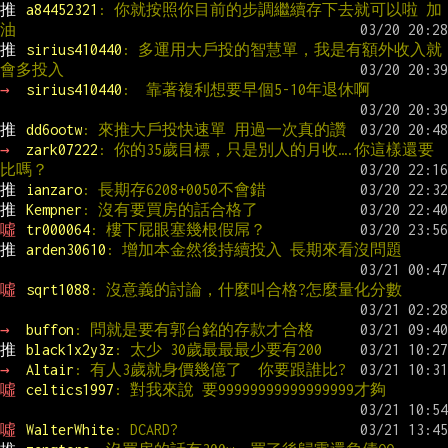
推 
a84452321
: 你就按照你目前的步調繼續存下去就可以啦 加
油
推 
sirius410440
: 多運用大戶投的智慧單，我是有額外收入就
會多投入
→ 
sirius410440
:  靠著複利想要早個5-10年退休啊
推 
dd6ootw
: 來推大戶投快速單 用過一次真的讚
→ 
zark07222
: 你的35歲目標，只是別人的月收….你這樣還要
比嗎？
推 
ianzaro
: 長期存6208+0050不會錯
推 
Kempner
: 沒有要買房的話合格了
噓 
tr000064
: 樓下屁眼塞幾根假屌？
推 
arden30610
: 增加本金然後持續投入 長期來看沒問題
噓 
sqrt1088
: 沒意義的討論，什麼叫合格?怎麼量化分數
→ 
buffon
: 問就是要有郭台銘的存款才合格
推 
black1x2y3z
: 太少 30歲最最最少要有200
→ 
Altair
: 有人3歲就身價幾億了  你要跟誰比?
噓 
celtics1997
: 對我來說 要99999999999999999才夠
噓 
WalterWhite
: DCARD?