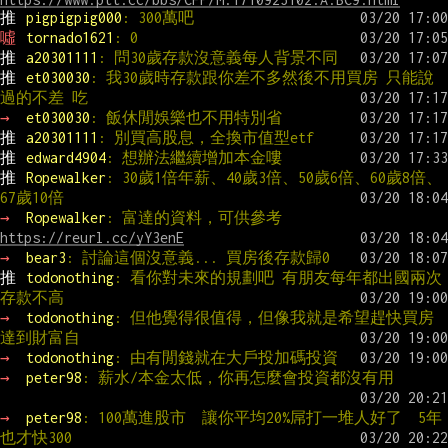
推 
pigpigpig000
: 300萬吧
噓 
tornado1621
: 0
推 
a20301111
: 問30歲存款沒意義每人背景不同
推 
et030030
: 我30歲時存款跟你差不多然後不用買房 只能說
過的不差 吃
→ 
et030030
: 飯休閒娛樂也不用特別省
推 
a20301111
: 別買高股息，全換市值型etf
推 
edward4904
: 想辦法繼續增加本金嘍
推 
Ropewalker
: 30歲1倍年薪、40歲3倍、50歲6倍、60歲8倍、
67歲10倍
→ 
Ropewalker
: 富達的資料，可供參考
https://reurl.cc/yY3enE
→ 
bear3
: 討論這個沒意義... 買房後存款歸0
推 
todonothing
: 看你對未來的規劃吧 有朋友每年都出國兩次
存款不高
→ 
todonothing
: 但他覺得很值得，但像我就是希望趕快買房
達到財富自
→ 
todonothing
: 由有閒錢就在大戶投加碼投資
→ 
peter98
: 薪水/本金太低，你再怎麼會投資都沒有用
→ 
peter98
: 100萬進股市  讓你平均20%屌打一堆人好了  5年
也才快300