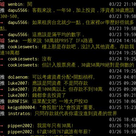
噓 
wenbin
: 閱
推 
dapu5566
: 客觀來說，一年50，加上投資，淨資產30歲應該
300-500。
→ 
dapu5566
: 如果租房台北就少一點，住家裡or學歷好些就多
點。
→ 
dapu5566
: 這應該是滿平均的數字，
噓 
Sana
: 一般來說 50萬就PR95了 IFA路過
推 
cookiesweets
: 樓上那是存款吧，沒計入其他資產。存款我
連10萬都
→ 
cookiesweets
: 沒有
→ 
cookiesweets
: 但計入股票房產，30歲50萬PR絕對是倒數的
推 
dolaenom
: 可以考慮資產分配+開點槓桿。
推 
luke2007
: 應該是問資產 不是問存款
→ 
luke2007
: 資產1000萬以上 但存款不到10萬
→ 
luke2007
: 錢都拿去投資了
推 
BURNFISH
: 這業配文吧 一堆大戶投XD
噓 
keigo800004
: "會投胎"比"會投資"重要。
推 
instratos
: 只問存款就代表你還沒進到資產的世界
→ 
pippen2002
: 我當年只有30萬!
→ 
pippen2002
: 67歲10倍?67歲誰有年薪?