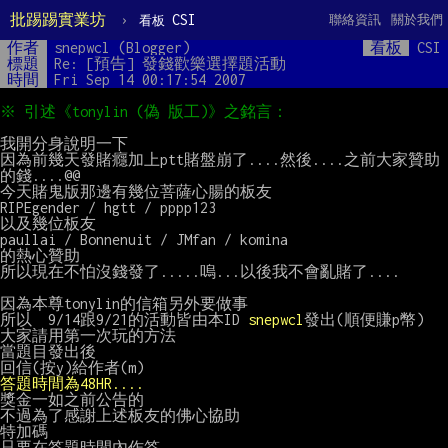
批踢踢實業坊
›
CSI
聯絡資訊
關於我們
看板
作者
snepwcl (Blogger)
看板
CSI
標題
Re: [預告] 發錢歡樂選擇題活動
時間
Fri Sep 14 00:17:54 2007
我開分身說明一下

因為前幾天發賭癮加上ptt賭盤崩了....然後....之前大家贊助
的錢....@@

今天賭鬼版那邊有幾位菩薩心腸的板友

RIPEgender / hgtt / pppp123

以及幾位板友

paullai / Bonnenuit / JMfan / komina

的熱心贊助

所以現在不怕沒錢發了.....嗚...以後我不會亂賭了....

因為本尊tonylin的信箱另外要做事

所以  9/14跟9/21的活動皆由本ID 
snepwcl
發出(順便賺p幣)

大家請用第一次玩的方法

當題目發出後

答題時間為48HR....
獎金一如之前公告的

不過為了感謝上述板友的佛心協助

特加碼

只要在答題時間內作答
