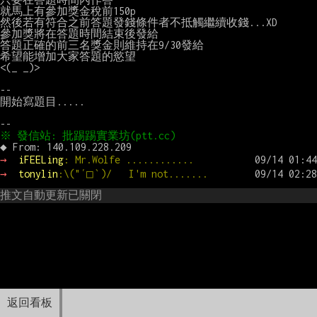
就馬上有參加獎金稅前150p

然後若有符合之前答題發錢條件者不抵觸繼續收錢...XD

參加獎將在答題時間結束後發給

答題正確的前三名獎金則維持在9/30發給

希望能增加大家答題的慾望

<(_ _)>

--

開始寫題目.....

→ 
iFEELing
: Mr.Wolfe ............
→ 
tonylin
:\("′□‵)/   I'm not.......
推文自動更新已關閉
返回看板