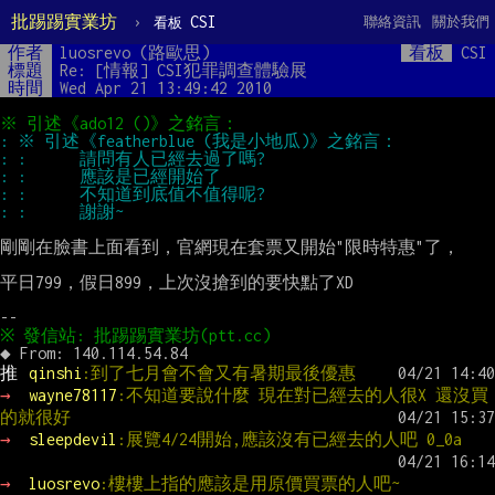
批踢踢實業坊
›
CSI
聯絡資訊
關於我們
看板
作者
luosrevo (路歐思)
看板
CSI
標題
Re: [情報] CSI犯罪調查體驗展
時間
Wed Apr 21 13:49:42 2010
剛剛在臉書上面看到，官網現在套票又開始"限時特惠"了，

平日799，假日899，上次沒搶到的要快點了XD

推 
qinshi
:到了七月會不會又有暑期最後優惠
→ 
wayne78117
:不知道要說什麼 現在對已經去的人很X 還沒買
的就很好
→ 
sleepdevil
:展覽4/24開始,應該沒有已經去的人吧 0_0a
→ 
luosrevo
:樓樓上指的應該是用原價買票的人吧~