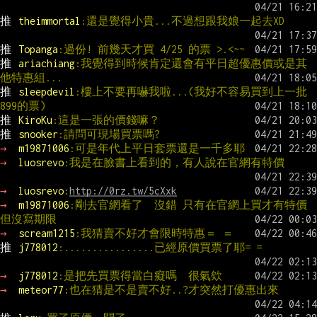
推 
theimmortal
:還是覺得小貴...不過想跟我娘一起去XD
推 
Topanga
:過份! 前幾天才買 4/25 的票 >.<~~
推 
ariachiang
:我覺得到時候肯定還會有平日超優惠價或是其
他特惠組...
推 
sleepdevil
:樓上不要再嚇我啦...(我好不容易買到上一批
899的票)
推 
KiroKu
:這是一張的價錢嘛？
推 
snooker
:請問可現場買票嗎?
→ 
m19871006
:可是年代上平日套票還是一千多耶
→ 
luosrevo
:我是在臉書上看到的，有人說在官網有特價
→ 
luosrevo
:
http://0rz.tw/5cXxk
→ 
m19871006
:剛去官網看了  沒錯 只有在官網上買才有特價 
但沒寫期限
→ 
scream1215
:我猜賣不好才會限時特惠＝ ＝
推 
j778012
:................已經原價買票了耶= =
→ 
j778012
:是把先買票得當白癡嗎  很氣欸
→ 
meteor77
:也在猜是不是賣不好..?才突然打優惠出來