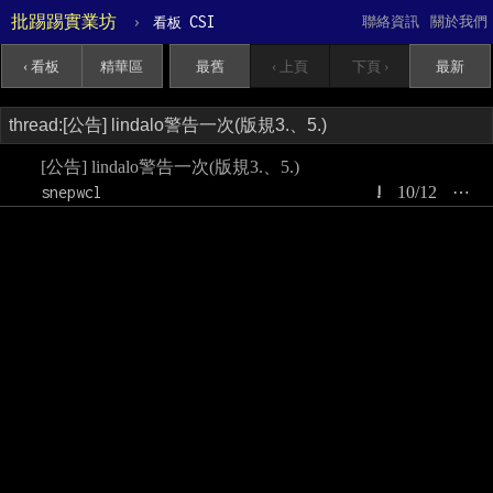
批踢踢實業坊
›
CSI
聯絡資訊
關於我們
看板
‹ 看板
精華區
最舊
‹ 上頁
下頁 ›
最新
[公告] lindalo警告一次(版規3.、5.)
snepwcl
!
10/12
⋯