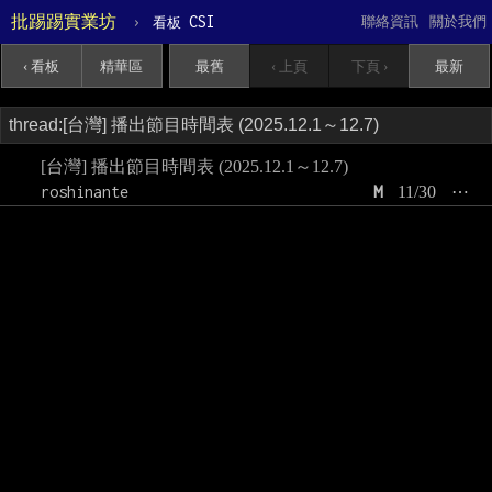
批踢踢實業坊
›
CSI
聯絡資訊
關於我們
看板
‹ 看板
精華區
最舊
‹ 上頁
下頁 ›
最新
[台灣] 播出節目時間表 (2025.12.1～12.7)
roshinante
M
11/30
⋯