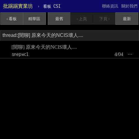
批踢踢實業坊
›
CSI
聯絡資訊
關於我們
看板
‹ 看板
精華區
最舊
‹ 上頁
下頁 ›
最新
[閒聊] 原來今天的NCIS壞人....
snepwcl
4/04
⋯