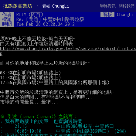
批踢踢實業坊
›
ChungLi
聯絡資訊
關於我們
看板
作者
RLIM (阿百)
看板
ChungLi
標題
Re: [問題] 中豐&中山路丟垃圾
時間
Tue Feb 28 02:20:34 2012
原PO~晚上不能丟垃圾~就白天丟吧~

http://www.chunglicity.gov.tw/tw/service/rubbish/list.as
p
而且你的地址和我早上丟垃圾的地點很近~

08:30在新明市場(明德路上)

11:30在新明市場(明德路上)

12:55在興國市場(中豐路上的興國派出所那個市場)

中壢市公所的垃圾清運的網頁上，是有更詳細的地點~

但是白天的時間...有些地點不見得準時...

市場的時間最長...最準...
