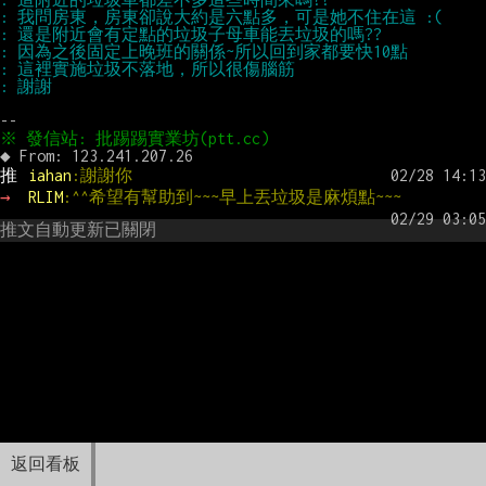
推 
iahan
:謝謝你
→ 
RLIM
:^^希望有幫助到~~~早上丟垃圾是麻煩點~~~
推文自動更新已關閉
返回看板