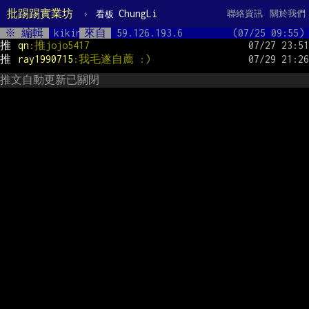
批踢踢實業坊
›
ChungLi
聯絡資訊
關於我們
看板
※ 編輯
kikinkids      
來自
59.126.193.6         (07/25 09:55)
推 
qn
:推jojo5417
推 
ray1990715
:我毛遂自薦 :)
推文自動更新已關閉