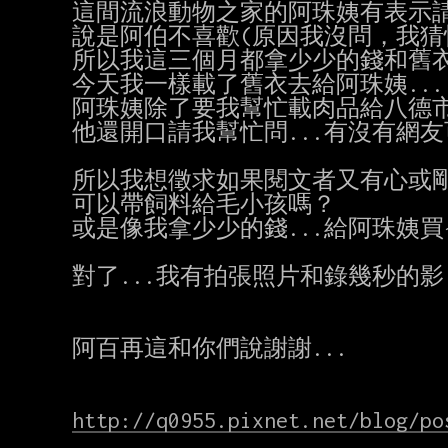
這間流浪動物之家的阿珠姨有表示請我
說是阿伯不喜歡(原因我沒問，我猜怕被
所以我這三個月都拿少少的錢和舊衣，
今天我一樣載了舊衣去給阿珠姨...

阿珠姨除了要我幫忙載肉品給八德市的
他還開口請我幫忙問...有沒有網友可
所以我想徵求如果閱文者又有心或剛好
可以帶飼料給毛小孩嗎？

或是像我拿少少的錢...給阿珠姨買~
對了...我有拍張照片和錄幾秒的影!
阿百再這和你們說謝謝...

http://q0955.pixnet.net/blog/po