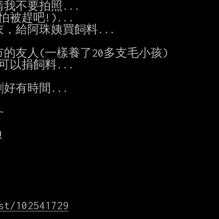
不要拍照...

趕吧!)...

給阿珠姨買飼料...

友人(一樣養了20多支毛小孩)

以捐飼料...

有時間...





st/102541729