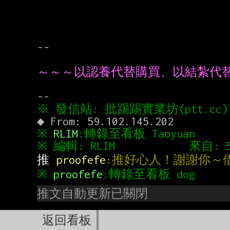
--

～～～以認養代替購買、以結紮代
※ 
RLIM
:轉錄至看板 Taoyuan
推 
proofefe
:推好心人！謝謝你～
※ 
proofefe
:轉錄至看板 dog
推文自動更新已關閉
返回看板