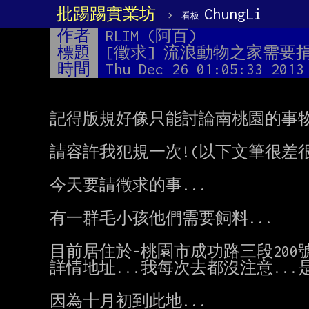
批踢踢實業坊
›
ChungLi
看板
作者
RLIM (阿百)
標題
[徵求] 流浪動物之家需要捐
時間
Thu Dec 26 01:05:33 2013
記得版規好像只能討論南桃園的事物!
請容許我犯規一次!(以下文筆很差很
今天要請徵求的事...

有一群毛小孩他們需要飼料...

目前居住於-桃園市成功路三段200號
詳情地址...我每次去都沒注意...是
因為十月初到此地...
