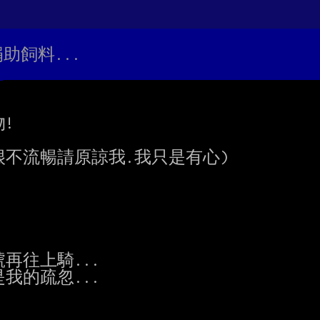
助飼料...


不流暢請原諒我.我只是有心)

再往上騎...

我的疏忽...
