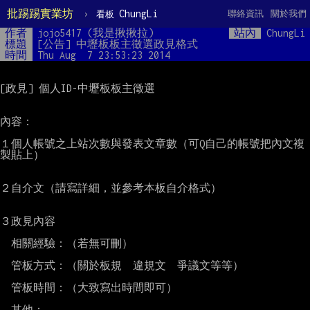
批踢踢實業坊
›
ChungLi
聯絡資訊
關於我們
看板
作者
jojo5417 (我是揪揪拉)
站內
ChungLi
標題
[公告] 中壢板板主徵選政見格式
時間
Thu Aug  7 23:53:23 2014
[政見] 個人ID-中壢板板主徵選

內容：

１個人帳號之上站次數與發表文章數（可Q自己的帳號把內文複
製貼上）

２自介文（請寫詳細，並參考本板自介格式）

３政見內容

　相關經驗：（若無可刪）

　管板方式：（關於板規　違規文　爭議文等等）

　管板時間：（大致寫出時間即可）

　其他：
