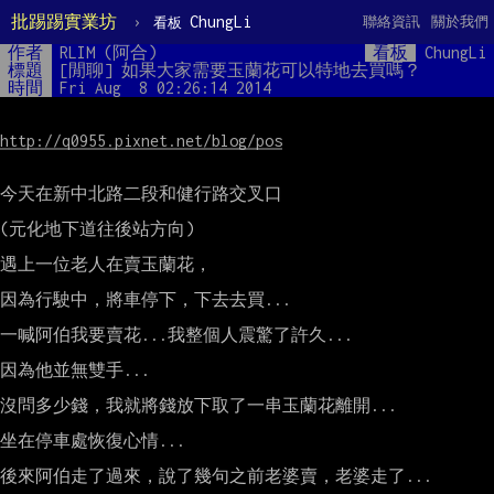
批踢踢實業坊
›
ChungLi
聯絡資訊
關於我們
看板
作者
RLIM (阿合)
看板
ChungLi
標題
[閒聊] 如果大家需要玉蘭花可以特地去買嗎？
時間
Fri Aug  8 02:26:14 2014
http://q0955.pixnet.net/blog/pos
今天在新中北路二段和健行路交叉口

(元化地下道往後站方向)

遇上一位老人在賣玉蘭花，

因為行駛中，將車停下，下去去買...

一喊阿伯我要賣花...我整個人震驚了許久...

因為他並無雙手...

沒問多少錢，我就將錢放下取了一串玉蘭花離開...

坐在停車處恢復心情...

後來阿伯走了過來，說了幾句之前老婆賣，老婆走了...
