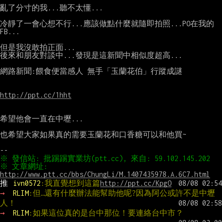
亂了分寸的我...聽不太懂...

冷靜了一會心想不行...應該做點什麼就隨即拍照...PO在我的
FB...

但是我沒敢拍正面...

後來和朋友對談中...發現是這新聞中相似度超高...

網路新聞:餵食便當感人 無手「玉蘭花伯」行蹤成謎

http://ppt.cc/1hht
希望他會一直在中壢...

也希望大家如果真的需要玉蘭花和口香糖可以和他買~

※ 文章網址: 
http://www.ptt.cc/bbs/ChungLi/M.1407435978.A.6C7.html
推 
ivn0572
:我直覺想到這篇
http://ppt.cc/KpgO
→ 
RLIM
:但…還有什麼辦法能幫助他呢?因為阿公或許不是中壢
人！
→ 
RLIM
:如果這位真的是台中那位！要連絡台中市？