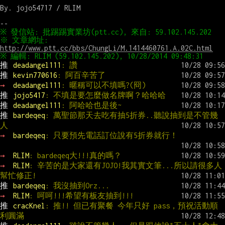
By. jojo54717 / RLIM

※ 文章網址: 
http://www.ptt.cc/bbs/ChungLi/M.1414460761.A.02C.html
推 
deadangel111
: 讚
推 
kevin770616
: 阿百辛苦了
→ 
deadangel111
: 暱稱可以不填嗎?(冏)
推 
jojo5417
: 不填是要怎麼做名牌啊？哈哈哈
推 
deadangel111
: 阿哈哈也是後~
推 
bardeqeq
: 萬聖節那天去吃有抽5折券..聽說抽到是不管幾
人
→ 
bardeqeq
: 只要預先電話訂位說有5折券就行！
→ 
RLIM
: bardeqeq大!!!真的嗎？
→ 
RLIM
: 辛苦的是大家還有JOJO!我其實文筆...所以請很多人
幫忙修正!
推 
bardeqeq
: 我沒抽到Orz...
→ 
RLIM
: 呵呵!!!希望有板友抽到!!!
推 
cracKnel
: 推!! 但已有聚餐 今年只好 pass，預祝活動順
利圓滿