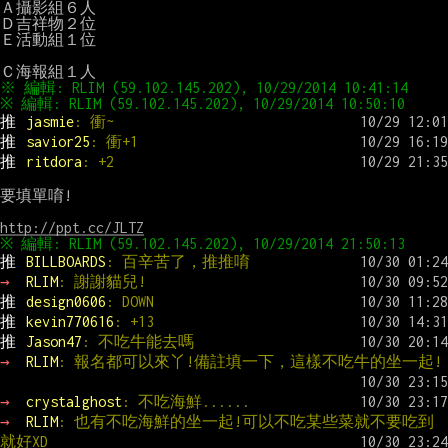
Ａ攝影組６人

Ｄ吉祥物２位

Ｅ活動組１位

推 
jasmie
: 衝~
推 
savior25
: 衝+1
推 
ritdora
: +2
要填單唷!

http://ppt.cc/JLTZ
推 
BILLBOARDS
: 百辛苦了，推推唷
→ 
RLIM
: 謝謝貓兒!
推 
design0606
: DOWN
推 
kevin770616
: +13
推 
Jason47
: 不吃牛能去嗎
→ 
RLIM
: 報名都可以來丫!備註填一下，這樣不吃牛的坐一起!
→ 
crystalghost
: 不吃海鮮......
→ 
RLIM
: 也有不吃海鮮的坐一起!可以不吃某些菜就不要吃到
就好XD