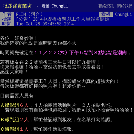
批踢踢實業坊
›
ChungLi
聯絡資訊
關於我們
看板
作者
RLIM (阿合)
看板
ChungLi
標題
[公告] 2014中壢板板聚與工作人員報名開始
時間
Tue Oct 28 09:45:58 2014
各位，好奇妙喔！

我們確定的地點是跟時間差距都不大，

時間就先確定在
１１／２２(六) 下午５點到８點地點是潮肉
，

若有板友在２２號前後三天生日可以打九折唷！

快來報名嘛！哈哈～當然我們也會去爭取看看啦！

感謝大家唷！

當然板聚還是需要工作人員，攝影組火力真的超強大的！

每次板聚都有好棒的照片喔！超愛你們～

目前需要人員有：

Ａ攝影組
６人
，４人拍團體活動照片，２人拍點名照。

  若現場朋友有自拍棒也超歡迎，我們可以拍小臉合照哈哈哈！

Ｂ報到組
２人
，幫忙登記報到板友，在名單打勾確認。

Ｃ海報組
１人
，幫忙製作活動海報。
