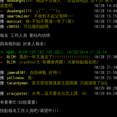
推 
deadangel111
: 雖說不管幾人...但是跟他說"五十人"會大
震驚吧
→ 
deadangel111
: ┐(￣﹏￣")┌
推 
smartmulder
: 不衝對不起父母阿~~~
推 
monicat
: 推~不知不覺過一年了(茶)
推 
c90555
: 可以報到組嗎
報名 工作人員 要站內信唷

因為報到組 好多人報名!

→ 
RLIM
: 真的一年又過去了!!!!!!!!!!!!!!!!!!
→ 
RLIM
: cracKnel大~有機會再聚! 大家快點報名吧!
推 
james0301
: 自拍神氣 好用!!
推 
yellowow
: 推~
推 
twcandyman
: 當天密室脫逃新主題開幕 只能淚推了QAQ
推 
crazypeter
: 火考……這天要去台北上課  GG
有要事忙!比較重要!

快點報名工作人員吧!渴望中!!!
