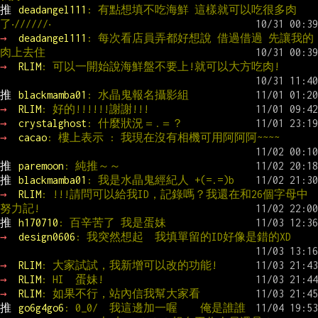
推 
deadangel111
: 有點想填不吃海鮮 這樣就可以吃很多肉
了‧//////‧
→ 
deadangel111
: 每次看店員弄都好想說 借過借過 先讓我的
肉上去住
→ 
RLIM
: 可以一開始說海鮮盤不要上!就可以大方吃肉!
推 
blackmamba01
: 水晶鬼報名攝影組
→ 
RLIM
: 好的!!!!!!謝謝!!!
→ 
crystalghost
: 什麼狀況＝.＝？
→ 
cacao
: 樓上表示 : 我現在沒有相機可用阿阿阿~~~~
推 
paremoon
: 純推～～
推 
blackmamba01
: 我是水晶鬼經紀人 +(=.=)b
→ 
RLIM
: !!!請問可以給我ID，記錄嗎？我還在和26個字母中
努力記!
推 
h170710
: 百辛苦了 我是蛋妹
→ 
design0606
: 我突然想起  我填單留的ID好像是錯的XD
→ 
RLIM
: 大家試試，我新增可以改的功能!
→ 
RLIM
: HI  蛋妹!
→ 
RLIM
: 如果不行，站內信我幫大家看
推 
go6g4go6
: 0_0/  我這邊加一喔    俺是誰誰