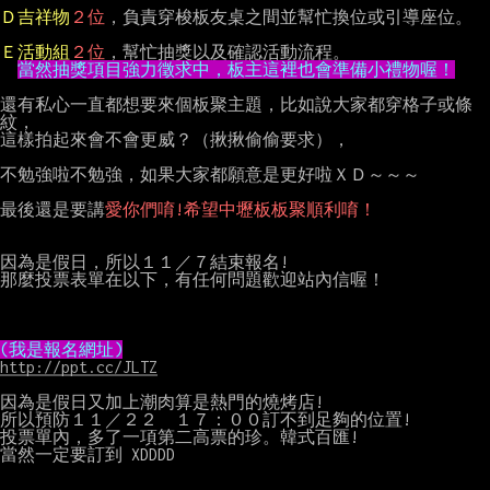
Ｄ吉祥物
２位
，負責穿梭板友桌之間並幫忙換位或引導座位。

Ｅ活動組
２位
，幫忙抽獎以及確認活動流程。

當然抽獎項目強力徵求中，板主這裡也會準備小禮物喔！
還有私心一直都想要來個板聚主題，比如說大家都穿格子或條
紋，

這樣拍起來會不會更威？（揪揪偷偷要求），

不勉強啦不勉強，如果大家都願意是更好啦ＸＤ～～～

最後還是要講
愛你們唷!希望中壢板板聚順利唷！
因為是假日，所以１１／７結束報名!

那麼投票表單在以下，有任何問題歡迎站內信喔！

(我是報名網址)
http://ppt.cc/JLTZ
因為是假日又加上潮肉算是熱門的燒烤店!

所以預防１１／２２　１７：００訂不到足夠的位置!

投票單內，多了一項第二高票的珍。韓式百匯!

當然一定要訂到 XDDDD
