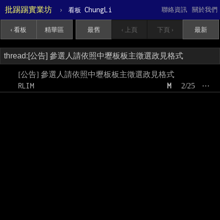
批踢踢實業坊
›
ChungLi
聯絡資訊
關於我們
看板
‹ 看板
精華區
最舊
‹ 上頁
下頁 ›
最新
[公告] 參選人請依照中壢板板主徵選政見格式
RLIM
M
2/25
⋯