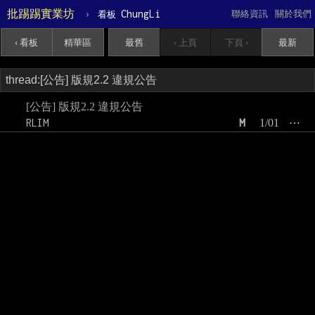
批踢踢實業坊
›
ChungLi
聯絡資訊
關於我們
看板
‹ 看板
精華區
最舊
‹ 上頁
下頁 ›
最新
[公告] 版規2.2 違規公告
RLIM
M
1/01
⋯