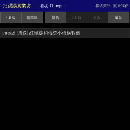
批踢踢實業坊
›
ChungLi
聯絡資訊
關於我們
看板
‹ 看板
精華區
最舊
‹ 上頁
下頁 ›
最新