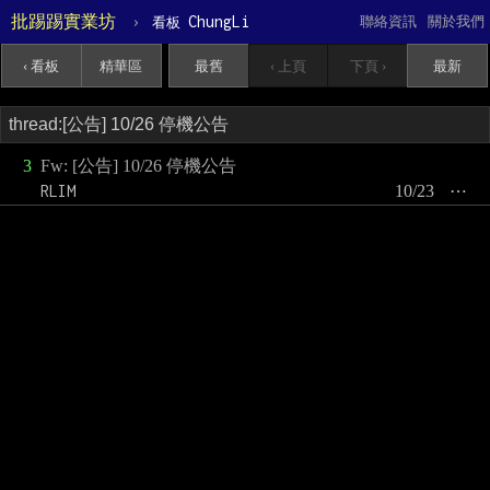
批踢踢實業坊
›
ChungLi
聯絡資訊
關於我們
看板
‹ 看板
精華區
最舊
‹ 上頁
下頁 ›
最新
3
Fw: [公告] 10/26 停機公告
RLIM
10/23
⋯