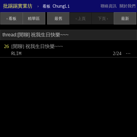
批踢踢實業坊
›
ChungLi
聯絡資訊
關於我們
看板
‹ 看板
精華區
最舊
‹ 上頁
下頁 ›
最新
26
[閒聊] 祝我生日快樂~~~
RLIM
2/24
⋯