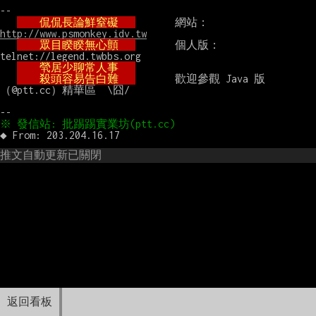
--

    侃侃長論鮮窒礙   
       網站：
http://www.psmonkey.idv.tw
    眾目睽睽無心顫   
       個人版：
telnet://legend.twbbs.org

    煢居少聊常人事   
    殺頭容易告白難   
       歡迎參觀 Java 版
（@ptt.cc）精華區  \囧/

推文自動更新已關閉
返回看板