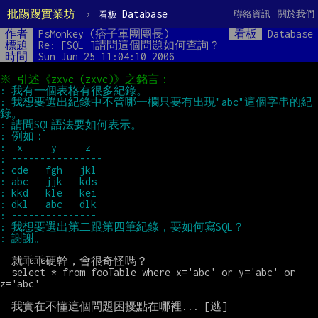
批踢踢實業坊
›
Database
聯絡資訊
關於我們
看板
作者
PsMonkey (痞子軍團團長)
看板
Database
標題
Re: [SQL ]請問這個問題如何查詢？
時間
Sun Jun 25 11:04:10 2006
: 我想要選出紀錄中不管哪一欄只要有出現"abc"這個字串的紀
  就乖乖硬幹，會很奇怪嗎？

  select * from fooTable where x='abc' or y='abc' or 
z='abc'

  我實在不懂這個問題困擾點在哪裡... [逃]
