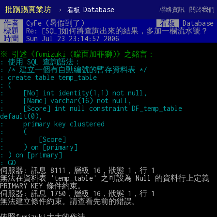
批踢踢實業坊
›
Database
聯絡資訊
關於我們
看板
作者
CyFe (暑假到了)
看板
Database
標題
Re: [SQL]如何將查詢出來的結果，多加一欄流水號？
時間
Sun Jul 23 23:14:57 2006
:     [Score] int null constraint DF_temp_table 
伺服器: 訊息 8111，層級 16，狀態 1，行 1

無法在資料表 'temp_table' 之可設為 Null 的資料行上定義 
PRIMARY KEY 條件約束。

伺服器: 訊息 1750，層級 16，狀態 1，行 1

無法建立條件約束。請查看先前的錯誤。

依照fumizuki大大的作法
