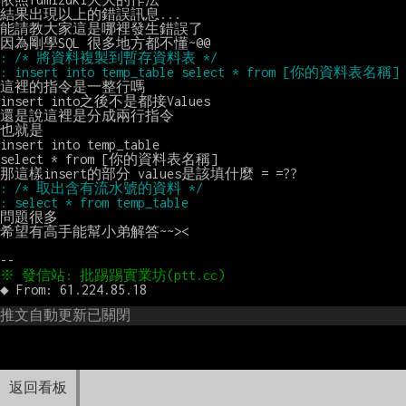
結果出現以上的錯誤訊息...

能請教大家這是哪裡發生錯誤了

這裡的指令是一整行嗎

insert into之後不是都接Values

還是說這裡是分成兩行指令

也就是

insert into temp_table

select * from [你的資料表名稱]

問題很多

希望有高手能幫小弟解答~~><

推文自動更新已關閉
返回看板