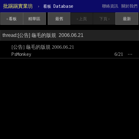
批踢踢實業坊
›
Database
聯絡資訊
關於我們
看板
‹ 看板
精華區
最舊
‹ 上頁
下頁 ›
最新
[公告] 龜毛的版規 2006.06.21
PsMonkey
6/21
⋯