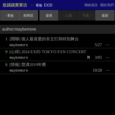
批踢踢實業坊
›
EXID
聯絡資訊
關於我們
看板
‹ 看板
精華區
最舊
‹ 上頁
下頁 ›
最新
1
[閒聊] 個人最喜愛的非主打與特別舞台
maybemore
5/27
⋯
9
[心得] 2024 EXID TOKYO FAN CONCERT
maybemore
M
3/05
⋯
6
[情報] 慧潾2019年曆
maybemore
10/28
⋯