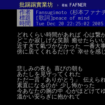
批踢踢實業坊
›
FAFNER
看板
作者
Fansugimoto (杉本ファ
標題
[歌詞]peace of mind
時間
Tue Dec 20 22:25:02 2005
どれくらい時間があれば 心は繋が
どこか寂しげな笑顏 癒せたらいい
近すぎて氣づかなかった 一番大事
傍に居てくれるだけで 幸せを感じ
悲しみの夜も 喜びの朝も

あたしを見守ってくれた

ただ一言「ありがとう」 伝えられ
素直になるのが 少し怖かった

今あなたの腕の中 心がほどけてゆ
溫かい安らぎに抱かれて
