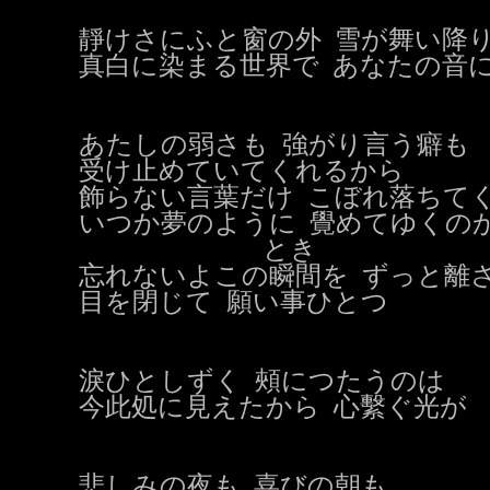
靜けさにふと窗の外 雪が舞い降り
真白に染まる世界で あなたの音に
あたしの弱さも 強がり言う癖も

受け止めていてくれるから

飾らない言葉だけ こぼれ落ちてく
いつか夢のように 覺めてゆくのか
              とき

忘れないよこの瞬間を ずっと離さ
目を閉じて 願い事ひとつ

淚ひとしずく 頰につたうのは

今此処に見えたから 心繫ぐ光が

悲しみの夜も 喜びの朝も
