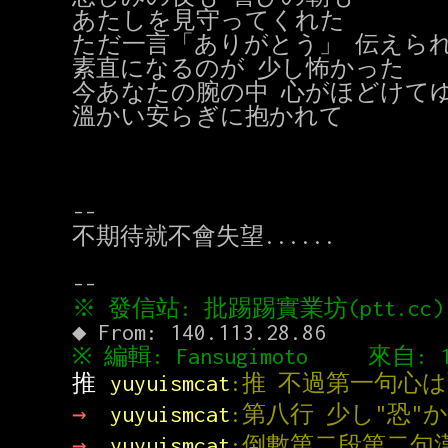
あたしを見守ってくれた

ただ一言「ありがとう」 伝えられ
素直になるのが 少し怖かった

今あなたの腕の中 心がほどけてゆ
溫かい安らぎに抱かれて

--

不期待就不會失望......

推 
yuyuismcat
:推 不過第一句心は
→ 
yuyuismcat
:第八行 少し"恐"か
→ 
yuyuismcat
:倒數第二段第二句漢