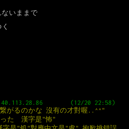
ないままで

く

繋がるのかな 沒有の才對喔..^^"
った  漢字是"怖"
字是"処"對應中文是"處" 抱歉挑錯誤