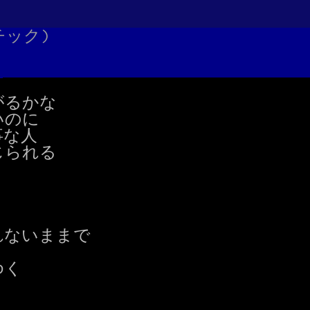
ナチック)
るかな

のに

な人

られる

ないままで

く
