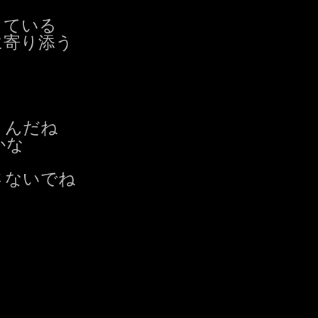
ている

寄り添う

んだね

な

ないでね
