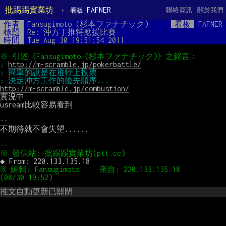
批踢踢實業坊
›
FAFNER
聯絡資訊
關於我們
看板
作者
Fansugimoto (杉本ファナチック)
看板
FAFNER
標題
Re: 沖方丁推特應援比賽
時間
Tue Aug 30 19:51:54 2011
: 
http://m-scramble.jp/pokerbattle/
http://m-scramble.jp/combustion/
實況中

usream比較容易看到

--

不期待就不會失望......

※ 編輯: Fansugimoto     來自: 220.133.135.18       
推文自動更新已關閉