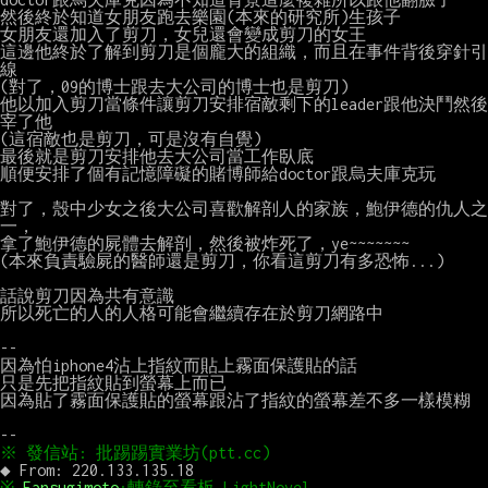
然後終於知道女朋友跑去樂園(本來的研究所)生孩子

女朋友還加入了剪刀，女兒還會變成剪刀的女王

這邊他終於了解到剪刀是個龐大的組織，而且在事件背後穿針引
線

(對了，09的博士跟去大公司的博士也是剪刀)

他以加入剪刀當條件讓剪刀安排宿敵剩下的leader跟他決鬥然後
宰了他

(這宿敵也是剪刀，可是沒有自覺)

最後就是剪刀安排他去大公司當工作臥底

順便安排了個有記憶障礙的賭博師給doctor跟烏夫庫克玩

對了，殼中少女之後大公司喜歡解剖人的家族，鮑伊德的仇人之
一，

拿了鮑伊德的屍體去解剖，然後被炸死了，ye~~~~~~~

(本來負責驗屍的醫師還是剪刀，你看這剪刀有多恐怖...)

話說剪刀因為共有意識

所以死亡的人的人格可能會繼續存在於剪刀網路中

--

因為怕iphone4沾上指紋而貼上霧面保護貼的話

只是先把指紋貼到螢幕上而已

因為貼了霧面保護貼的螢幕跟沾了指紋的螢幕差不多一樣模糊

※ 
Fansugimoto
:轉錄至看板 LightNovel