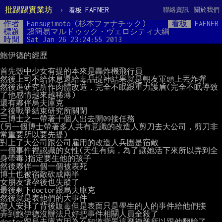
批踢踢實業坊
›
FAFNER
聯絡資訊
關於我們
看板
作者
Fansugimoto (杉本ファナチック)
看板
FAFNER
標題
超簡易マルドゥック・ヴェロシティ大綱
時間
Sat Jan 26 23:24:55 2013
鮑伊德的經歷

首先殼中少女有提的本來是轟炸機飛行員

然後上司不給休息還給毒品提神結果就是朝友軍頭上丟炸彈

然後進研究所作肉體改造，完全不眠跟重力護盾(完全不眠導致
了他感情越來越稀薄)

還有夥伴烏夫庫克

之後戰爭結束研究所關閉

三博士之一帶著十個人出去開09接任務

(另一個博士帶著多人共有意識的改造人剪刀去大公司，剪刀非
常重要所以要先提)

對上了大公司跟公司雇用的改造人兵團是宿敵

一個事件裡認識的女性(天生有病，為了讓她活下來所以弄到全
身帶毒)指定要生他的孩子

然後夥伴一個一個被表死

博士也被宿敵砍成兩半

女朋友懷孕後也失蹤了

最後剩下doctor跟烏夫庫克

然後就是表他們的大事件

敵人安排了背後販毒但是表面只是學生的人的事件給他們接

弄到鮑伊德沒辦法只好把事件相關人員全殺了

doctor跟烏夫庫克因為不知道背景這麼複雜所以跟他翻臉了
