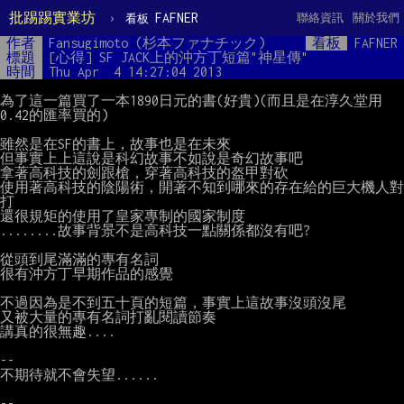
批踢踢實業坊
›
FAFNER
聯絡資訊
關於我們
看板
作者
Fansugimoto (杉本ファナチック)
看板
FAFNER
標題
[心得] SF JACK上的沖方丁短篇"神星傳"
時間
Thu Apr  4 14:27:04 2013
為了這一篇買了一本1890日元的書(好貴)(而且是在淳久堂用
0.42的匯率買的)

雖然是在SF的書上，故事也是在未來

但事實上上這說是科幻故事不如說是奇幻故事吧

拿著高科技的劍跟槍，穿著高科技的盔甲對砍

使用著高科技的陰陽術，開著不知到哪來的存在給的巨大機人對
打

還很規矩的使用了皇家專制的國家制度

........故事背景不是高科技一點關係都沒有吧?

從頭到尾滿滿的專有名詞

很有沖方丁早期作品的感覺

不過因為是不到五十頁的短篇，事實上這故事沒頭沒尾

又被大量的專有名詞打亂閱讀節奏

講真的很無趣....

--

不期待就不會失望......
