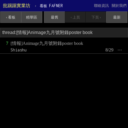
批踢踢實業坊
›
FAFNER
聯絡資訊
關於我們
看板
‹ 看板
精華區
最舊
‹ 上頁
下頁 ›
最新
7
[情報]Animage九月號附錄poster book
Shiashu
8/29
⋯