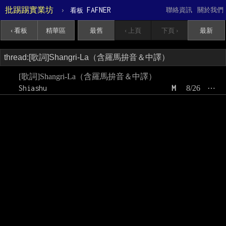
批踢踢實業坊
›
FAFNER
聯絡資訊
關於我們
看板
‹ 看板
精華區
最舊
‹ 上頁
下頁 ›
最新
[歌詞]Shangri-La（含羅馬拚音＆中譯）
Shiashu
M
8/26
⋯