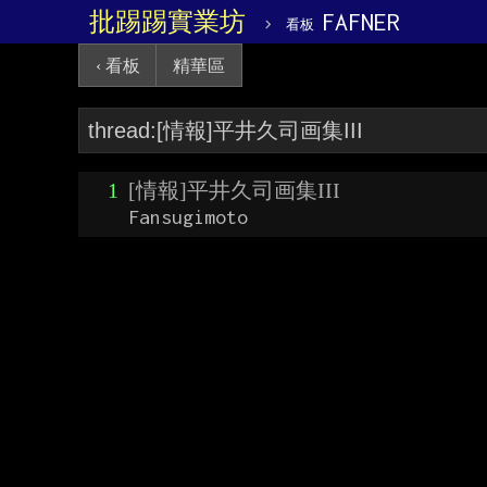
批踢踢實業坊
›
FAFNER
看板
‹ 看板
精華區
1
[情報]平井久司画集III
Fansugimoto