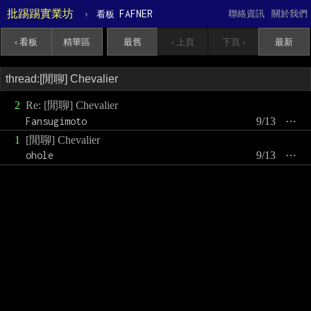
批踢踢實業坊
›
FAFNER
聯絡資訊
關於我們
看板
‹ 看板
精華區
最舊
‹ 上頁
下頁 ›
最新
2
Re: [閒聊] Chevalier
Fansugimoto
9/13
⋯
1
[閒聊] Chevalier
ohole
9/13
⋯