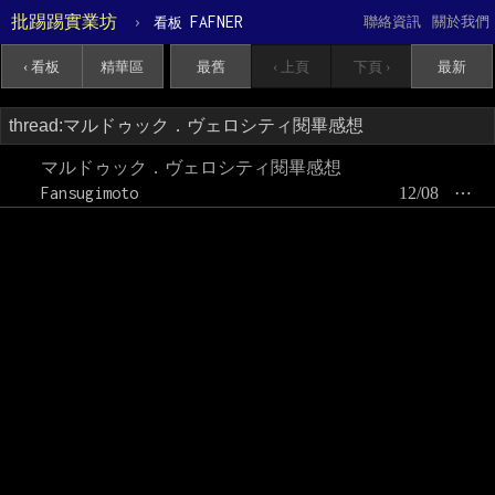
批踢踢實業坊
›
FAFNER
聯絡資訊
關於我們
看板
‹ 看板
精華區
最舊
‹ 上頁
下頁 ›
最新
マルドゥック．ヴェロシティ閱畢感想
Fansugimoto
12/08
⋯