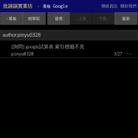
批踢踢實業坊
›
Google
聯絡資訊
關於我們
看板
‹ 看板
精華區
最舊
‹ 上頁
下頁 ›
最新
[詢問] google試算表 索引標籤不見
pinyu0328
3/27
⋯