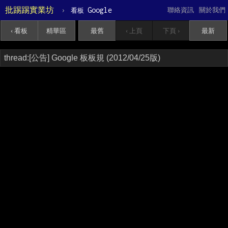
批踢踢實業坊
›
Google
聯絡資訊
關於我們
看板
‹ 看板
精華區
最舊
‹ 上頁
下頁 ›
最新