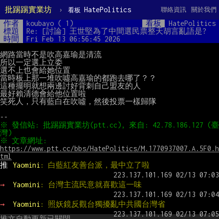
批踢踢實業坊
›
HatePolitics
聯絡資訊
關於我們
看板
作者
koubayo ( 1)
看板
HatePolitics
標題
Re: [討論] 王世堅為了中間選民票整天胡言亂語是?
時間
Fri Feb 13 06:56:45 2026
網路當時不是吹高嘉瑜是清流

所以一定選上立委

選不上也會給她位置

當時板上那一堆吹噓高嘉瑜的都跑去哪了？？

這種擺明就想兩邊討好背刺自己盟友的人

最好賴清德會給他位置啦

笑死人，只有藍白在吹噓，然後投票一樣歸隊

※ 發信站: 批踢踢實業坊(ptt.cc), 來自: 42.78.186.127 (臺
※ 文章網址: 
https://www.ptt.cc/bbs/HatePolitics/M.1770937007.A.5F0.h
tml
推 
Yaomini
: 白藍紅友善台派，最中立了啦
→ 
Yaomini
: 台灣主流民意就喜歡這一味
→ 
Yaomini
: 照妖鏡反觀台獨擾亂中共國台灣省
推文自動更新已關閉