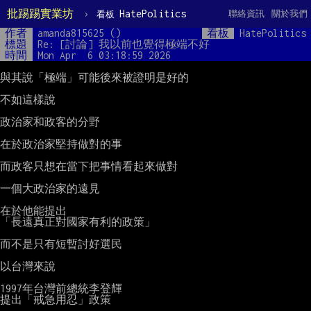
批踢踢實業坊
›
HatePolitics
聯絡資訊
關於我們
看板
作者
amanda815625 ()
看板
HatePolitics
標題
Re: [討論] 我以前也覺得極端不好
時間
Mon Apr  6 03:18:59 2026
與其說「極端」可能後來被證明是好的

不如這樣說

政治家和政客的分野

在於政治家堅持做對的事

而政客只想在當下把事情看起來做對

一個大政治家的遠見

在於他能提出

「長遠真正對國家有利的政策」

而不是只有短暫討好選民

以台灣來說

1997年台灣前總統李登輝

提出「戒急用忍」政策
