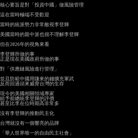
核心要旨是對「投資中國」做風險管理

這在當時極端不受歡迎

當時的統派勢力非常敵視李登輝

美國當時的親中派也很不理解李登輝

但在2026年的視角來看

李登輝所做的事

正是現在美國政府所做的事

對「供應鏈風險進行管理」

並且防範中國用賺來的錢擴充軍武

反而回過頭來威脅台灣的生存

現今的美國相關領域專家

給予前總統李登輝的評價

甚至比李在位時期高非常多

沒有李登輝的推動民主化

台灣就沒有一個響亮的品牌

「華人世界唯一的自由民主社會」
