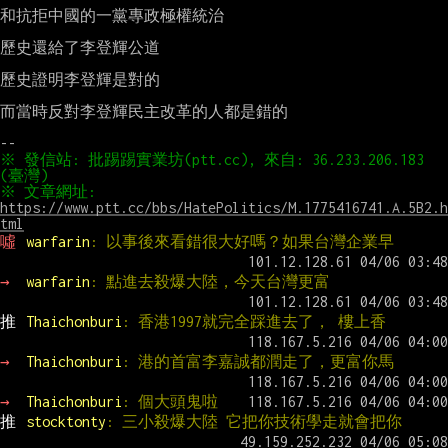
和抗拒中國的一黨專政極權統治

歷史還給了李登輝公道

歷史證明李登輝是對的

而當時反對李登輝民主改革的人都是錯的

※ 發信站: 批踢踢實業坊(ptt.cc), 來自: 36.233.206.183 
※ 文章網址: 
https://www.ptt.cc/bbs/HatePolitics/M.1775416741.A.5B2.h
tml
噓 
warfarin
: 以事後來看錯很大好嗎？如果台灣企業早
→ 
warfarin
: 點進去殺爆大陸，今天台灣更富
推 
Thaichonburi
: 香港1997就完全踩進去了， 樓上香
→ 
Thaichonburi
: 港的首富李嘉誠都潤走了，更富你馬
→ 
Thaichonburi
: 個大頭鬼啦
推 
stocktonty
: 三小殺爆大陸 它把你技術學走就會把你