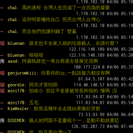
→ 
chal
: 罵的過程 台灣人也完成了一次共識的凝聚
→ 
chal
: 這些明星犧牲自己 照亮台灣人台灣心
→ 
chal
: 而且他們也賺到錢了 雙嬴
噓 
bluenan
: 舔支也不全家入籍的垃圾藝人，在講什麼？
→ 
bluenan
: 嘻嘻嘻
推 
aasd
: 阿扁執政也一堆台商過去發展交流啊
噓 
genjuromkiii
: 但看你的ip,一點說服力都沒有啊
噓 
geordie
: 阿共才害怕唄
噓 
mini178
: 怕啥小 習近平老婆被管長幹假的 懂嗎 洨
→ 
mini178
: 五毛
→ 
KimWexler
: 館長這幾年去走跳結果瘋狂哭窮
推 
DIDIMIN
: 藝人的問題不是慶祝十一，是動不動就要貶
→ 
DIDIMIN
: 低、吃豆腐台灣一下