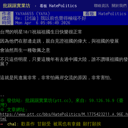
批踢踢實業坊
›
HatePolitics
聯絡資訊
關於我們
看板
作者
YAYA6655 (YAYA)
看板
HatePolitics
標題
Re: [討論] 我以前也覺得極端不好
時間
Mon Apr  6 05:06:49 2026
台灣的明星10/1祝福祖國生日快樂很正常

因為他們在那邊走跳，親自見證祖國的偉大，與祖國的發展

會油然而生一種敬佩之意

不只這些明星，只要這幾年有去過中國大陸，誰不讚嘆祖國的發
展？

這就是民進黨非常，非常怕兩岸交流的原因，非常害怕。

※ 發信站: 批踢踢實業坊(ptt.cc), 來自: 59.126.16.9 (臺
※ 文章網址: 
https://www.ptt.cc/bbs/HatePolitics/M.1775423211.A.96E.h
tml
→ 
chal
: 歡喜作 甘願受 被罵也有拿錢 願打願挨