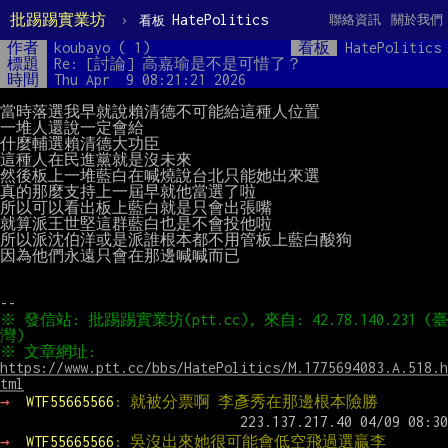
批踢踢實業坊
›
HatePolitics
聯絡資訊
關於我們
看板
作者
koubayo ( 1)
看板
HatePolitics
標題
Re: [討論] 高嘉瑜是不是可惜了？
時間
Thu Apr  9 08:21:21 2026
當時落選我早就說賴清德不可能給這種人位置

一堆人還說一定會給

什麼輔選賴清德大功臣

這種人在民進黨就是沒未來

然後板上一堆藍白在喊燒說台北只能她出來選

真的那麼支持上一屆早就他當選了啦

所以可以看出板上藍白就是只會出張嘴

就算派王世堅這群藍白也是不會投他啦

所以派沈伯洋或是派誰根本都不用管板上藍白酸狗

因為他們永遠只會在那邊喊喊而已

※ 發信站: 批踢踢實業坊(ptt.cc), 來自: 42.78.140.231 (臺
※ 文章網址: 
https://www.ptt.cc/bbs/HatePolitics/M.1775694083.A.518.h
tml
→ 
WTF55665566
: 就被分票啊 李彥秀在那邊根本險勝
→ 
WTF55665566
: 吳沒出來她很可能會低空飛過選贏李