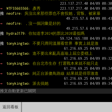
→ 
WTF55665566
: 彥秀
推 
neofire
: 吳沒出來那些票也不會投她，背叛、被家暴
→ 
neofire
: ，沒一個詞彙是好的
推 
hydra3179
: 你知道李2024的票比2020還低嗎
推 
tonykingtwo
: 不要只蹲同溫層看世界 事實上就是激
→ 
tonykingtwo
: 進不要出來亂高嘉瑜上屆立委穩上
→ 
tonykingtwo
: 在台北市生存 打選戰本來就不能只走
→ 
tonykingtwo
: 純正台派傻鳥路線 結果就是得罪激進
→ 
tonykingtwo
: 派去搞她
推文自動更新已關閉
返回看板