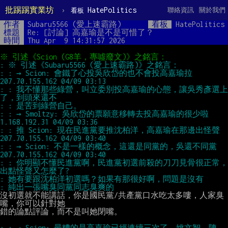
批踢踢實業坊
›
HatePolitics
聯絡資訊
關於我們
看板
作者
Subaru5566 (愛上速霸路)
看板
HatePolitics
標題
Re: [討論] 高嘉瑜是不是可惜了？
時間
Thu Apr  9 14:31:57 2026
: : → Scion: 會鐵了心投吳欣岱的也不會投高嘉瑜拉        
: : 我不懂那些綠營，叫立委別投高嘉瑜的心態，讓吳秀彥選上
: : → Smoltzy: 吳欣岱的票願意移轉去投高嘉瑜的很少啦      
: : 推 Scion: 現在民進黨要推沈柏洋，高嘉瑜在那邊出怪聲  
: : → Scion: 不是一樣的概念，這還是同黨的，吳還不同黨  
: : 你明顯不懂民進黨啊，民進黨初選前殺的刀刀見骨很正常，
沒初選就不能講話，你是國民黨/共產黨口水吃太多嘍，人家臭
嘴，你可以針對她

錯的論點評論，而不是叫她閉嘴。

: : → Scion: 最糟的是高嘉瑜已經連續三次了，姚文智、陳  