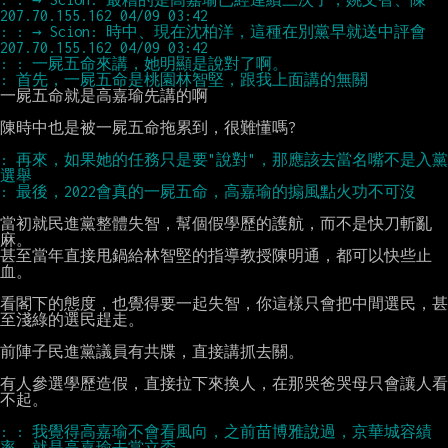
: : → Scion: 時中、現在沈柏洋，這種在別黨早就送中評會  
一屍五命就是高嘉瑜先講的啊

陳時中也是被一屍五命拖累到，很難懂嗎?

: 再來，如果她的任務只是要"說對"，那應該去當名嘴不是入黨
當初就民進黨整體失智，幫個假學歷的護航，而不是快刀斬亂
麻。

甚至當年直接甩鍋給林智堅的指導教授陳明通，都可以快些止
血。

看閣下的態度，也覺得要一起失智，你這樣只會把中間選民，甚
至淺綠的選民趕走。

前陣子民進黨議員有共牒，直接講抓去關。

有人參選學歷造假，直接拉下來換人，在那哭爸哭母只會讓人看
不起。

: : 我覺得高嘉瑜不會看風向，之前苗博雅說過，京華城容績