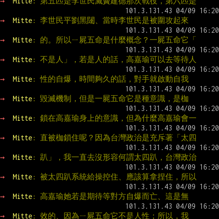
→ 
Mitte
: 第五匹是李世民滅竇建德那次戰役，第六匹是
→ 
Mitte
: 李世民平劉黑闥、當時李世民是被圍攻起來
→ 
Mitte
: 的。所以ㄧ屍五命是什麼概念？一屍五命它「
→ 
Mitte
: 不是人」，若是人的話，高嘉瑜可以去等待人
→ 
Mitte
: 性的自爆，時間夠久的話，對手就啟動自我
→ 
Mitte
: 毀滅機制，但是一屍五命它是種意識，是枷
→ 
Mitte
: 鎖在高嘉瑜身上的意識，但為什麼高嘉瑜會一
→ 
Mitte
: 直被枷鎖住呢？因為台灣政治是充斥著「太四
→ 
Mitte
: 趴」，我一直去沒形容何謂太四趴，台灣政治
→ 
Mitte
: 被太四趴系統給操控住、應該算拿捏住，所以
→ 
Mitte
: 高嘉瑜她若是期待等對方自爆而亡、這是無
→ 
Mitte
: 效的、因為ㄧ屍五命它不是人性；所以，我