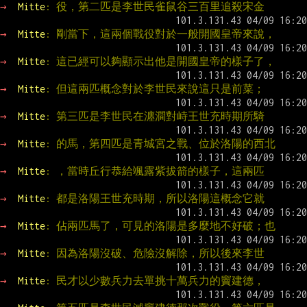
→ 
Mitte
: 役，第二匹是李世民雀鼠谷三百里追殺宋金
→ 
Mitte
: 剛當下，這兩個戰役對於一般開國皇帝來說，
→ 
Mitte
: 這已經可以夠顯示出他是開國皇帝的樣子了，
→ 
Mitte
: 但這兩匹概念對於李世民來說這只是前菜；
→ 
Mitte
: 第三匹是李世民在瀍澗對峙王世充時期所騎
→ 
Mitte
: 的馬，第四匹是青城宮之戰、位於洛陽的西北
→ 
Mitte
: ，當時丘行恭給颯露紫拔箭的樣子，這兩匹
→ 
Mitte
: 都是洛陽王世充時期，所以洛陽這概念它就
→ 
Mitte
: 佔兩匹馬了，可見的洛陽是多麼地不好破；也
→ 
Mitte
: 因為洛陽沒破、危險沒解除，所以後來李世
→ 
Mitte
: 民才以少數兵力去單挑十萬兵力的竇建德，