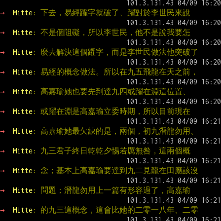
→ 
Mitte
: 下去，易經躍字就破了、躍對於李世民來說
→ 
Mitte
: 不是個阻礙，所以李世民，他不是說我要怎
→ 
Mitte
: 麼去解決這個躍字，而是李世民做法他突破了
→ 
Mitte
: 易經的概念做法。所以在九五飛龍在天之前，
→ 
Mitte
: 高嘉瑜她也要先到達九四或躍在淵這位置、
→ 
Mitte
: 或躍在淵是高嘉瑜立委時期，所以目前現在
→ 
Mitte
: 高嘉瑜她最欠缺的是，兩個，初九潛龍勿用、
→ 
Mitte
: 九三君子終日乾乾夕惕若厲無咎，這兩個概
→ 
Mitte
: 念；基本上高嘉瑜要達到九二見龍在田應該沒
→ 
Mitte
: 問題；潛龍勿用上一篇有形容過了，高嘉瑜
→ 
Mitte
: 的九三這概念，這會比她的二零一八年、二零