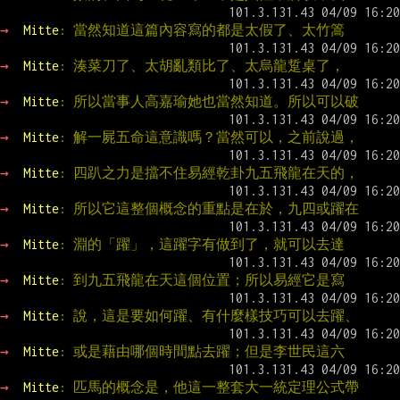
→ 
Mitte
: 當然知道這篇內容寫的都是太假了、太竹篙
→ 
Mitte
: 湊菜刀了、太胡亂類比了、太烏龍踅桌了，
→ 
Mitte
: 所以當事人高嘉瑜她也當然知道。所以可以破
→ 
Mitte
: 解一屍五命這意識嗎？當然可以，之前說過，
→ 
Mitte
: 四趴之力是擋不住易經乾卦九五飛龍在天的，
→ 
Mitte
: 所以它這整個概念的重點是在於，九四或躍在
→ 
Mitte
: 淵的「躍」，這躍字有做到了，就可以去達
→ 
Mitte
: 到九五飛龍在天這個位置；所以易經它是寫
→ 
Mitte
: 說，這是要如何躍、有什麼樣技巧可以去躍、
→ 
Mitte
: 或是藉由哪個時間點去躍；但是李世民這六
→ 
Mitte
: 匹馬的概念是，他這一整套大一統定理公式帶