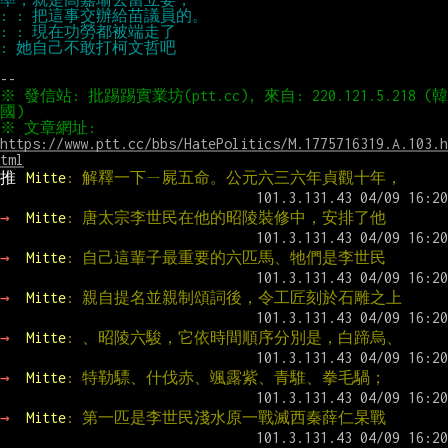
※ 發信站: 批踢踢實業坊(ptt.cc), 來自: 220.121.5.218 (韓
※ 文章網址: 
https://www.ptt.cc/bbs/HatePolitics/M.1775716319.A.103.h
tml
推 
Mitte
: 解釋一下ㄧ屍五命。公元六三六年貞觀十年，
→ 
Mitte
: 唐太宗李世民在他的昭陵裝修中，安排了他
→ 
Mitte
: 自己這輩子最重要的六匹馬、牠們是李世民
→ 
Mitte
: 親自提名並親制頌詞後，令工匠刻於石雕之上
→ 
Mitte
: 、昭陵六駿，它依時間順序分別是，白蹄烏、
→ 
Mitte
: 特勒驃、什伐赤、颯露紫、青騅、拳毛騧；
→ 
Mitte
: 第一匹是李世民淺水原一戰滅西秦薛仁杲戰