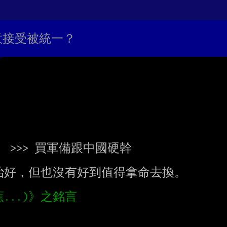
願意接受被統一？
 >>> 買軍備跟中國硬幹

好，但也沒有好到值得拿命去換。

蕉...)》之銘言