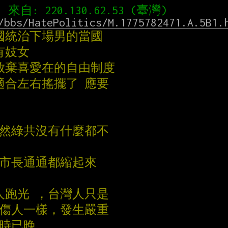
/bbs/HatePolitics/M.1775782471.A.5B1.
國統治下場男的當國
有妓女
會放棄喜愛在的自由制度
適合左右搖擺了 應要
當然綠共沒有什麼都不
選市長通通都縮起來
人跑光 ，台灣人只是
刀傷人一樣，發生嚴重
為時已晚