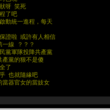
狀呀 笑死
進程了吧
的啟動統一進程，每天
的保證啦 或許有人相信
第一線 ？？？
國民黨軍隊投降共產黨
…共產黨的狠不是傻
安全了
乎 也就隨緣吧
的當器官女的當妓女