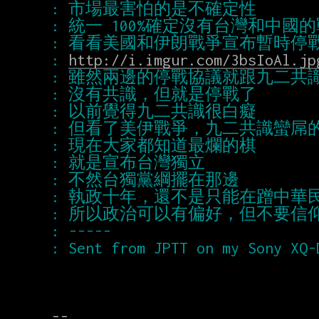
: 
http://i.imgur.com/3bsIoAl.jp