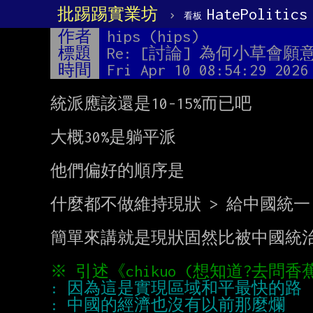
批踢踢實業坊
›
HatePolitics
看板
作者
hips (hips)
標題
Re: [討論] 為何小草會
時間
Fri Apr 10 08:54:29 2026
統派應該還是10-15%而已吧

大概30%是躺平派

他們偏好的順序是

什麼都不做維持現狀 > 給中國統一 
簡單來講就是現狀固然比被中國統治
※ 引述《chikuo (想知道?去問香