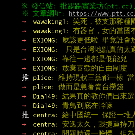
※ 文章網址: 
https://www.ptt.cc
→ 
wawaking1
: 笑死，被支那雜種
→ 
wawaking1
: 有器官，女的當國
→ 
EXIONG
: 應該更低啦 畢竟誰
→ 
EXIONG
:  只是台灣地點真的太
→ 
EXIONG
: 靠往一邊都是低能兒
→ 
EXIONG
: 放棄喜歡的自由制度
推 
plice
: 維持現狀三黨都一樣 
→ 
plice
: 做而是急著賣台撈錢
→ 
Dia149
: 結果真的教你們出來
→ 
Dia149
: 青鳥到底在幹嘛
推 
centra
: 給中國統一 保證一堆
→ 
centra
: 安逸太久，跟捷運持
→ 
centra
: 問題時還一臉懵，但