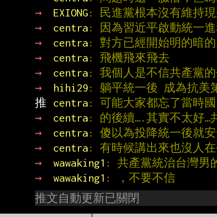
→ 
EXIONG
: 民進黨根本沒有維持現
→ 
centra
: 因為習近平啟動統一
→ 
centra
: 對方已經開始明的暗
→ 
centra
: 飛機飛來飛去
→ 
centra
: 我個人是不信共產黨
→ 
hihi29
: 躺平統一後 成為抗美
推 
centra
: 可能大家都忘了當時
→ 
centra
: 的後續….其實不太好
→ 
centra
: 傻以為投降統一後就
→ 
centra
: 有時候講出來也沒人在
→ 
wawaking1
: 共產黨統治台灣男
→ 
wawaking1
: ，不要不信
推文自動更新已關閉