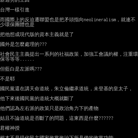
台灣一樣引進

而國際上的反迫遷聯盟也是把矛頭指向neolineralism，就連不
少環保團體也是

把他想成現代版的資本主義就是了

國外是怎麼處理的???

社會民主主義提出一系列的社福政策，加強工會議約權，注重環
保等等等......

但藍白是左派嗎???

不是耶

國民黨還在講天命道統，朱立倫繼承道統，未登基的皇太子，

他下來後國民黨的道統大概就斷了

他們認為左右派的政策只是政治角力下的產物

姑且不論道統是否斷了的問題，這東西是什麼??????

君權神授

根本不是現代民主國家政黨政治下所具備的政黨功能
