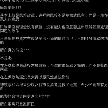
民眾黨呢???

基本上就是民粹政黨，這裡的民粹不是草根式民主，而是一般在
罵人的意思

民眾黨沒有理念沒有價值，沒有能力也沒意願提出緩解甚至處理
問題的政策

只是煽動被資本主義剝削者不滿的情緒而已，只剩抒發情緒的功
能

藍白真的能投???

不是吧

在怎麼樣也應該投左獨政黨，台灣前進陣線之類的，而不是藍白
兩黨

在左獨政黨還沒長大得以跟民進黨抗衡前

總統票和區域立委以及縣市長票還是投民進黨，至少民進黨有方
向，

能帶領台灣走向更進步的地方

藍白兩黨只是亂而已
