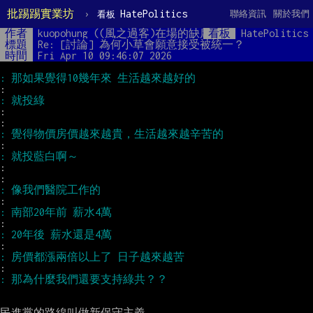
批踢踢實業坊
›
HatePolitics
聯絡資訊
關於我們
看板
作者
kuopohung ((風之過客)在場的缺席)
看板
HatePolitics
標題
Re: [討論] 為何小草會願意接受被統一？
時間
Fri Apr 10 09:46:07 2026
:

:

民進黨的路線叫做新保守主義
