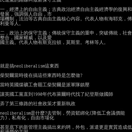
一，經濟上的自由主義；古典政治經濟自由主義經濟學的復興和
發展，強調個人自由，市

場機制，法治等古典自由主義核心內容。代表人物有海耶克，傅
利曼等人。

二，政治上的保守主義；傳統保守主義的重申，突破傳統，社會
整合，國家權威，以及愛

國主義。代表人物有斯克拉頓，莫斯里。考林等人。

就是搞neoliberalism這東西

柴契爾當時後在搞這些東西時是怎麼做?

當時英國煤礦工會罷工柴契爾是派軍隊鎮壓

讓英國工黨直到1990年代布萊爾時代找了紀登斯做國師

弄了第三條路的社會政策才重新執政

neoliberalism是什麼?去管制，勞資鬆綁化(降低工會議價能
力)，私有化，自由市場化

甚至底下的新管理主義搞出來約聘，外包，派遣更是實質造成低
薪過勞的主因
