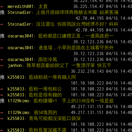
→ 
meredith001
: 太貴
推 
Steinadler
: 上個月搭綠球球商務艙去米蘭 結果客滿
→ 
Steinadler
: 沒法選位 你跟我說台灣經濟不好? 科科
推 
oscarwu3041
: 藍粉都是口嫌體正直，一邊罵政府一
→ 
oscarwu3041
: 邊進場，小草則是跪在土城看守所外
→ 
oscarwu3041
: 面吹冷風
→ 
janhon
: 雜草都貢獻給師父了 一隻漂浮筆 快五千
推 
k255033
: 藍綠粉就一堆有錢人阿
→ 
k255033
: 藍粉一堆包租公
→ 
k255033
: 藍粉是很有錢的
推 
t1329kimo
: 藍粉賺爛+1  手上的2330沒有一張是超
→ 
t1329kimo
: 過50塊買的
→ 
k255033
: 青鳥可能都沒深藍口袋深
→ 
k255033
: 藍粉長輩深藏不露