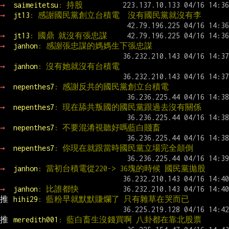
→ 
saimeitetsu
: 持股
→ 
jt13
: 感謝國民黨創立台積電  沒有國民黨就沒有李
→ 
jt13
: 國鼎 就沒有張忠謀
→ 
janhon
: 感謝張忠謀的媽媽生下張忠謀
→ 
janhon
: 沒有她就沒有台積電
→ 
nepenthes7
: 感謝反共的國民黨創立台積電
→ 
nepenthes7
: 現在舔共叛國的國民黨跟過去沒有關係
→ 
nepenthes7
: 不要混淆視聽好嗎藍白賤畜
→ 
nepenthes7
: 你現在就跟當時國民黨立場完全顛倒
→ 
janhon
: 當初台積電從220-> 36塊的時候 國民黨拋股
→ 
janhon
: 比誰都快
推 
hihi29
: 藍粉早就默默賺爛了 只有雜草在哭而已
推 
meredith001
: 藍白畜生沒錢買啊 八卦都在靠北股票