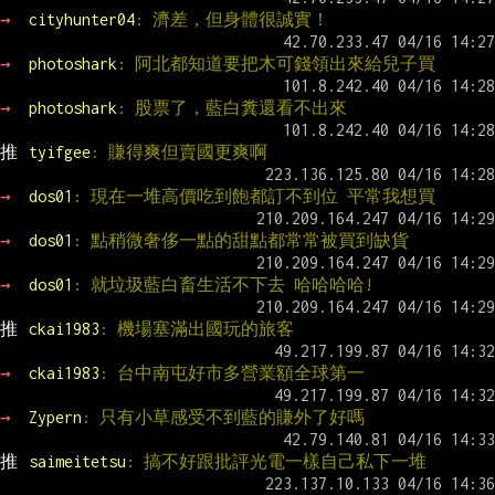
→ 
cityhunter04
: 濟差，但身體很誠實！
→ 
photoshark
: 阿北都知道要把木可錢領出來給兒子買
→ 
photoshark
: 股票了，藍白糞還看不出來
推 
tyifgee
: 賺得爽但賣國更爽啊
→ 
dos01
: 現在一堆高價吃到飽都訂不到位 平常我想買
→ 
dos01
: 點稍微奢侈一點的甜點都常常被買到缺貨
→ 
dos01
: 就垃圾藍白畜生活不下去 哈哈哈哈!
推 
ckai1983
: 機場塞滿出國玩的旅客
→ 
ckai1983
: 台中南屯好市多營業額全球第一
→ 
Zypern
: 只有小草感受不到藍的賺外了好嗎
推 
saimeitetsu
: 搞不好跟批評光電一樣自己私下一堆