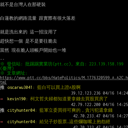
就不是台灣人在那硬裝

白蓮教的網路流量 跟實際有很大落差

就是洗出來的 這一招沒用了

趕快想一個 是不是要往脆去

當然 現在脆人頭帳戶開始也一堆

※ 發信站: 批踢踢實業坊(ptt.cc), 來自: 223.139.158.199 
※ 文章網址: 
https://www.ptt.cc/bbs/HatePolitics/M.1776320599.A.A2C.h
tml
推 
oscarwu3041
: 藍白可以買上證A股啊
→ 
kevin190
: 柯文哲夫婦都知道要拿錢去買股買房了
推 
cityhunter04
: 藍軍立委買得可爽的，貪污犯還拿錢
→ 
cityhunter04
: 給兒子炒股票…這些爛咖嘴上抱怨經