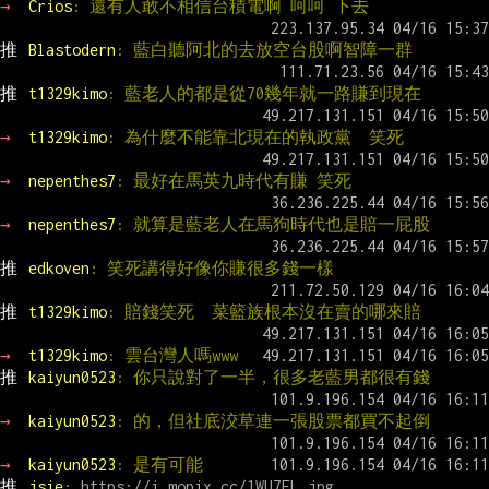
→ 
Crios
: 還有人敢不相信台積電啊 呵呵 下去
推 
Blastodern
: 藍白聽阿北的去放空台股啊智障一群
推 
t1329kimo
: 藍老人的都是從70幾年就一路賺到現在
→ 
t1329kimo
: 為什麼不能靠北現在的執政黨  笑死
→ 
nepenthes7
: 最好在馬英九時代有賺 笑死
→ 
nepenthes7
: 就算是藍老人在馬狗時代也是賠一屁股
推 
edkoven
: 笑死講得好像你賺很多錢一樣
推 
t1329kimo
: 賠錢笑死  菜籃族根本沒在賣的哪來賠
→ 
t1329kimo
: 雲台灣人嗎www
推 
kaiyun0523
: 你只說對了一半，很多老藍男都很有錢
→ 
kaiyun0523
: 的，但社底洨草連一張股票都買不起倒
→ 
kaiyun0523
: 是有可能
推 
jsie
: 
https://i.mopix.cc/1WU7EL.jpg