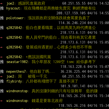
→ 
joe2
: 感謝民進黨政府
推 
hyscout
: 現在飛機都是商務艙先賣完 剩經濟艙有位
推 
polotower
: 漲說跟政府沒關係跌就會罵要負責了
推 
q2825842
: 藍白也要看職業，以前馬英九時代擠進公
→ 
q2825842
: 教人員窄門的藍白，現在看到有其它產業
→ 
q2825842
: 發展或待遇更好，心裡多少有些不平衡
→ 
q2825842
: *應該說國民黨
推 
seastar1982
: 我小草朋友 1200空 tsmc 給你參考下
推 
nepenthes7
: 他自殺了嗎...
→ 
joe2
: 屌   被嘎一千元
推 
flybirdy
: 八卦都有殘體字了 直接不演了
推 
windnonstop
: 真的沒賺到錢的只有垃圾雜草  藍的賺
→ 
windnonstop
: 錢還是要靠北政府