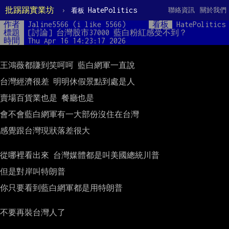
批踢踢實業坊
›
HatePolitics
聯絡資訊
關於我們
看板
作者
Jaline5566 (i like 5566)
看板
HatePolitics
標題
[討論] 台灣股市37000 藍白粉紅感受不到？
時間
Thu Apr 16 14:23:17 2026
王鴻薇都賺到笑呵呵 藍白網軍一直說

台灣經濟很差 明明休假景點到處是人

賣場百貨業也是 餐廳也是

會不會藍白網軍有一大部份沒住在台灣

感覺跟台灣現狀落差很大

從哪裡看出來 台灣媒體都是叫美國總統川普

但是對岸叫特朗普

你只要看到藍白網軍都是用特朗普

不要再裝台灣人了
