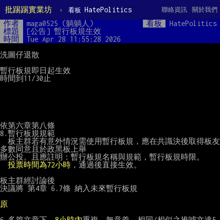
批踢踢實業坊
›
HatePolitics
聯絡資訊
關於我們
看板
作者
maga0525 (躺躺人)
看板
HatePolitics
標題
[公告] 暫行板規生效
時間
Tue Apr 28 11:55:28 2026
洗圖仔退散

暫行板規即日起生效

時間到11/30止

依第六章第八條

8.暫行板規規範

　板主群若有意外情況需使用暫行板規，應在共識決後取得板友
多數同意且於政黑板上舉

辦公投。且應註明：暫行板規名稱與規範，暫行板規時限。

投票時間為72小時
，通過後直接生效。

板主群經討論後

決議將 第4章 6.7條 納入未來暫行板規

原
6.多篇文章下，
8小時內
重複、無意義、相同/相似之推噓文達5