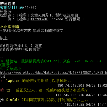
若通過後
效期到11月底
(11/30)

檢舉時

標題為： [檢舉] 文章AID碼 ID 暫行板規項目

　　例： [檢舉] 
#1ZzmEAHX
 Rrrxddd 暫行板規 1

不正常推噓
→即利用BUG等方式 規避CD時間推噓文

以上

#通過前依原4-6、7 處置

#通過後依暫行板規處置

※ 發信站: 批踢踢實業坊(ptt.cc), 來自: 220.136.205.64 
※ 文章網址: 
https://www.ptt.cc/bbs/HatePolitics/M.1777348531.A.F58.h
tml
→ 
laptic
: 尾端假設句那些可以拿掉吧...
噓 
t21
: 反正又沒人，連一堆綠狗都失蹤了有差嗎？
推 
Sinful
: 21軍團該該叫,就表示打到痛點了︿＿︿