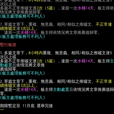
次以上或

多篇不正常推噓文達
2次（5篇）
，違規一次
水桶14天
。板主得依
(板主處理板務可不列入)
7.單篇文章下，重複、無意義、相同/相似之推噓文、
不正常連
續推噓文
達
3次以上
，

　違規一次
水桶14天
(板主處理板務可不列入)
暫行板規
1.多篇文章下，
8小時內
重複、無意義、相同/相似之推噓文達5
次以上或
多篇不正常推噓文達
2次（5篇）
，違規一次
水桶14天
。板主得
主
動處置
且
依情況將文章推
薦值歸零。
(板主處理板務可不列入)
2.單篇文章下，重複、無意義、相同/相似之推噓文、
不正常連
續推噓文
達
3次以上
，
　違規一次
水桶14天
。板主得
主動處置
且
依情況將文章推薦值歸
零。
(板主處理板務可不列入)
期限暫定至 11月底 選舉完後
一