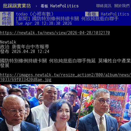
批踢踢實業坊
›
HatePolitics
聯絡資訊
關於我們
看板
作者
todao (心裡有數)
看板
HatePolitics
標題
[新聞] 國防特別條例持續卡關 何欣純批藍白聯手
時間
Tue Apr 28 12:38:30 2026
https://newtalk.tw/news/view/2026-04-28/1032170
Newtalk

政治 唐復年台中市報導

發布 2026.04.28 12:24

國防特別條例持續卡關 何欣純批藍白聯手拖延 莫犧牲台中產業
發展

https://images.newtalk.tw/resize_action2/800/album/news/
1033/69f033420d8ae.jpg