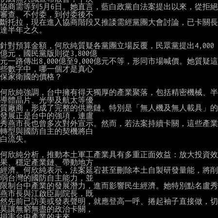
協商需等到5月6日。她直言，藍白政黨自法案提出以來，從拒絕
審查、不付委，到付委後不

斷托拉，現在進入協商階段又推諉需經黨團大會討論，已卡關長
達半年之久。

針對預算金額，何欣純質疑各黨團立場反覆，民眾黨提出4,000
億元，國民黨版則從3,800億

元一路傳出8,000億至9,000億元不等，形同市場喊價。她質疑這
些數字中，哪一個才是真心

保家衛國的價格？

何欣純強調，台中擁有得天獨厚的產業聚落，包括精密機械、半
導體晶片、光學及航太等優

質廠商，形成了完整的供應鏈。特別是「無人機及無人載具」的
發展正是台中的強項，連盧

秀燕市長也曾多次對外宣示。然而，若法案持續卡關，這些產業
轉型與國防自主的契機將白

白流失。

何欣純分析，推動本土軍工產業具有多重正面效益：放大投資效
果、穩定產業鏈、帶動地方

經濟。何欣純表示，法案延宕甚至刪除本土自製研發量能，將削
弱台灣的國防自主能力，並

限制台中產業的發展潛力，進而影響民生經濟。她特別點名盧秀
燕市長與江啟臣副院長，既

然先前已訪美或發表聲明，就應登高一呼、捲起袖子直接做，切
莫讓無窮無盡的政治卡關，

損害台中產業的未來。
