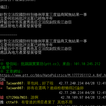
備註:

針對立法院國防特別條例草案三度協商閣無結果一事

立委何欣純批評法案已經拖半年

呼籲台中市長盧秀燕佮立法院副院長江啟臣

應該替地方產業發展發聲

_________

針對立法院國防特別條例草案三度協商又無結果一事

立委何欣純批評法案已經拖半年

呼籲台中市長盧秀燕及立法院副院長江啟臣

應該為地方產業發展發聲

※ 發信站: 批踢踢實業坊(ptt.cc), 來自: 101.10.245.212 
※ 文章網址: 
https://www.ptt.cc/bbs/HatePolitics/M.1777351112.A.8AF.h
tml
噓 
Taiwan007
: 草包純，好了啦
→ 
Taiwan007
: 妳有在選嗎？連綠粉都懶得討論妳
噓 
t71296b7NO3
: 誰啊
推 
cttw19
: 有發達的博弈產業了 其他不用