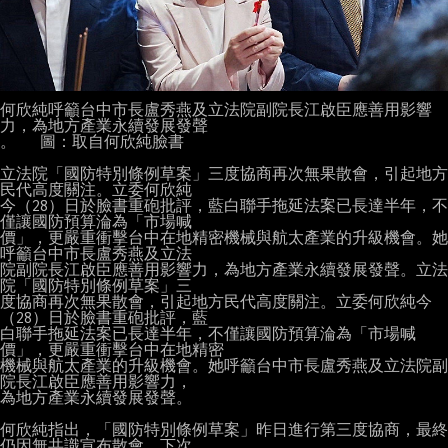
何欣純呼籲台中市長盧秀燕及立法院副院長江啟臣應善用影響
力，為地方產業永續發展發聲

。   圖：取自何欣純臉書

立法院「國防特別條例草案」三度協商再次無果散會，引起地方
民代高度關注。立委何欣純

今（28）日於臉書重砲批評，藍白聯手拖延法案已長達半年，不
僅讓國防預算淪為「市場喊

價」，更嚴重衝擊台中在地精密機械與航太產業的升級機會。她
呼籲台中市長盧秀燕及立法

院副院長江啟臣應善用影響力，為地方產業永續發展發聲。立法
院「國防特別條例草案」三

度協商再次無果散會，引起地方民代高度關注。立委何欣純今
（28）日於臉書重砲批評，藍

白聯手拖延法案已長達半年，不僅讓國防預算淪為「市場喊
價」，更嚴重衝擊台中在地精密

機械與航太產業的升級機會。她呼籲台中市長盧秀燕及立法院副
院長江啟臣應善用影響力，

為地方產業永續發展發聲。

何欣純指出，「國防特別條例草案」昨日進行第三度協商，最終
仍因無共識宣布散會，下次
