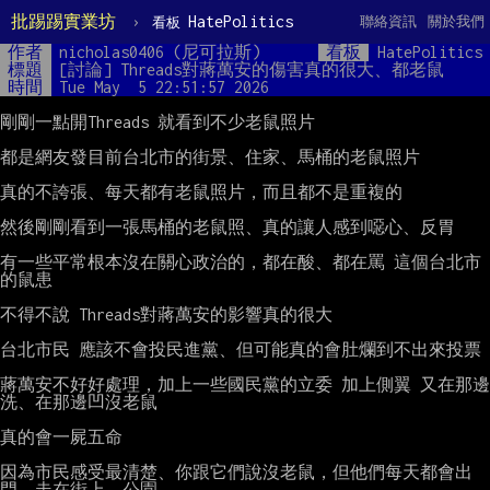
批踢踢實業坊
›
HatePolitics
聯絡資訊
關於我們
看板
作者
nicholas0406 (尼可拉斯)
看板
HatePolitics
標題
[討論] Threads對蔣萬安的傷害真的很大、都老鼠
時間
Tue May  5 22:51:57 2026
剛剛一點開Threads 就看到不少老鼠照片

都是網友發目前台北市的街景、住家、馬桶的老鼠照片

真的不誇張、每天都有老鼠照片，而且都不是重複的

然後剛剛看到一張馬桶的老鼠照、真的讓人感到噁心、反胃

有一些平常根本沒在關心政治的，都在酸、都在罵 這個台北市
的鼠患

不得不說 Threads對蔣萬安的影響真的很大

台北市民 應該不會投民進黨、但可能真的會肚爛到不出來投票

蔣萬安不好好處理，加上一些國民黨的立委 加上側翼 又在那邊
洗、在那邊凹沒老鼠

真的會一屍五命

因為市民感受最清楚、你跟它們說沒老鼠，但他們每天都會出
門、走在街上、公園
