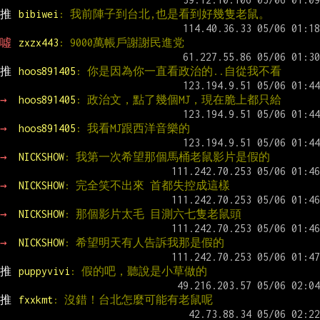
推 
bibiwei
: 我前陣子到台北,也是看到好幾隻老鼠。
噓 
zxzx443
: 9000萬帳戶謝謝民進党
推 
hoos891405
: 你是因為你一直看政治的..自從我不看
→ 
hoos891405
: 政治文，點了幾個MJ，現在脆上都只給
→ 
hoos891405
: 我看MJ跟西洋音樂的
→ 
NICKSHOW
: 我第一次希望那個馬桶老鼠影片是假的
→ 
NICKSHOW
: 完全笑不出來 首都失控成這樣
→ 
NICKSHOW
: 那個影片太毛 目測六七隻老鼠頭
→ 
NICKSHOW
: 希望明天有人告訴我那是假的
推 
puppyvivi
: 假的吧，聽說是小草做的
推 
fxxkmt
: 沒錯！台北怎麼可能有老鼠呢