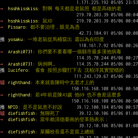
→ 
hsshkisskiss
: 對啊 每天都是老鼠照 都是高雄的老
→ 
hsshkisskiss
: 鼠XD
→ 
Pissaro
: 都不要治理，眼見為憑
推 
yosaku
: 一堆老鼠從馬桶竄出 還以為在印度
→ 
Arashi0731
: 你們要不要看哪一個縣市最多漢他病毒
→ 
Arashi0731
: 病例啊…
推 
lucifero
:  雀食 按照步驟打下去 沈柏洋其實蠻穩的
噓 
righthand
: 本來就靠陳時中太老才上的
→ 
righthand
: 若4年前是陳43歲 他69 也不會差這麼多
推 
NPID
: 是不是鼠患不好說
噓 
diefishfish
: 無聊死了
→ 
diefishfish
: 當年賴清德臺南的登革熱表示：
→ 
diefishfish
: 萊爾校長還不是當上總統