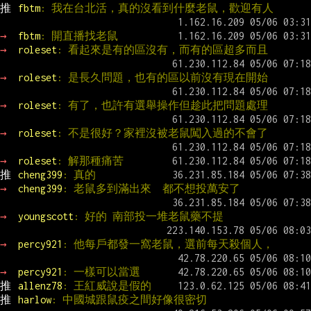
推 
fbtm
: 我在台北活，真的沒看到什麼老鼠，歡迎有人
→ 
fbtm
: 開直播找老鼠
→ 
roleset
: 看起來是有的區沒有，而有的區超多而且
→ 
roleset
: 是長久問題，也有的區以前沒有現在開始
→ 
roleset
: 有了，也許有選舉操作但趁此把問題處理
→ 
roleset
: 不是很好？家裡沒被老鼠闖入過的不會了
→ 
roleset
: 解那種痛苦
推 
cheng399
: 真的
→ 
cheng399
: 老鼠多到滿出來  都不想投萬安了
→ 
youngscott
: 好的 南部投一堆老鼠藥不提
→ 
percy921
: 他每戶都發一窩老鼠，選前每天殺個人，
→ 
percy921
: 一樣可以當選
推 
allenz78
: 王紅威說是假的
推 
harlow
: 中國城跟鼠疫之間好像很密切