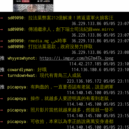
→ 
sd09090
: 拉法葉弊案212億解凍！將返還軍火掮客汪
→ 
sd09090
: 傳浦繼承人，創下瑞士司法紀錄www.mirro
→ 
sd09090
: rmedia.mg ﴠ時事
→ 
sd09090
: 打拉法葉退款，政府沒努力掙取
推 
whyyeswhynot
: 
https://i.imgur.com/hG7m4Tk.jpeg
推 
cowardlyman
: 好哦
→ 
turndown4wat
: 現代有青鳥三人成鼠
推 
picapoya
: 有夠蠢的，一直要否認有老鼠，說是網軍
→ 
picapoya
: 操作，就越多人要證明真的有看到老鼠，
→ 
picapoya
: 照片影片當然就越來越多，然後就一發不
→ 
picapoya
: 可收拾，本來以為李正皓說蔣萬安身邊都