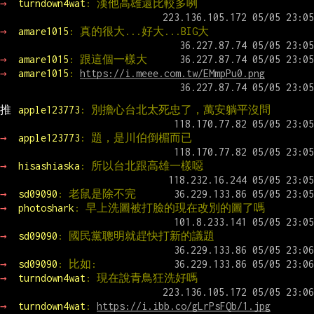
→ 
turndown4wat
: 漢他高雄還比較多咧
→ 
amare1015
: 真的很大...好大...BIG大
→ 
amare1015
: 跟這個一樣大
→ 
amare1015
: 
https://i.meee.com.tw/EMmpPu0.png
推 
apple123773
: 別擔心台北太死忠了，萬安躺平沒問
→ 
apple123773
: 題，是川伯倒楣而已
→ 
hisashiaska
: 所以台北跟高雄一樣噁
→ 
sd09090
: 老鼠是除不完
→ 
photoshark
: 早上洗圖被打臉的現在改別的圖了嗎
→ 
sd09090
: 國民黨聰明就趕快打新的議題
→ 
sd09090
: 比如:
→ 
turndown4wat
: 現在說青鳥狂洗好嗎
→ 
turndown4wat
: 
https://i.ibb.co/gLrPsFQb/1.jpg