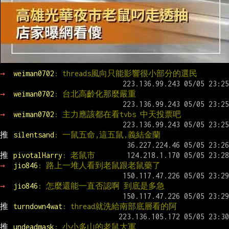
→ 
weiman0702
: threads風向只能影響很小部分的選民
→ 
weiman0702
: 台北高齡化那麼嚴重
→ 
weiman0702
: 主力應該都在看tvbs 中天投票吧
推 
silentsand
: 一鼠五命,這五鼠,義結金蘭
推 
pivotalHarry
: 老鼠市
→ 
jio846
: 路上一堆人看到老鼠跟老鼠藥了
→ 
jio846
: 怎麼還能一直否認啊 到底是多急
推 
turndown4wat
: thread就洗給南部底層看的阿
推 
undeadmask
: 小小多山的老鼠大軍