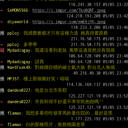
→ 
SAMON5566
: 
https://i.imgur.com/Tko8QRF.jpeg
→ 
diyaworld
: 
https://i.imgur.com/emE6jYh.jpeg
推 
pploj
: 我感覺脆都才只有這種力道 賴真得要跟蔡
→ 
pploj
: 多學學
噓 
Mydadisgay
: 我還沒看到老鼠 萬華這邊居然沒有我很
→ 
Mydadisgay
: 訝異
推 
WantFxxk4X
: 對維穩目標的確士氣大振 對台北人無感
推 
MP357
: 樓上那個圖好笑！嘻嘻
推 
dandes0227
: 他是台北市長耶
→ 
dandes0227
: 市長幹得不好還不準市民抱怨嗎^^
推 
flamax
: 我想多看些吃發芽馬鈴薯住院的，最好是黑
→ 
flamax
: 白的那種照片，救救桃園老草