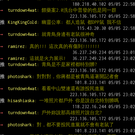
→ 
turndown4wat
: 餵藥案2.0洗台中普發的也是同一群
推 
KingKingCold
: 幽靈公車: 都人造鼠 都DPP鼠 我不信
→ 
turndown4wat
: 就青鳥身邊有老鼠很神奇
→ 
ramirez
: 真的!!! 這次真的有傷到!!!!!!!
→ 
ramirez
: 這就是火力展示!
推 
turndown4wat
: 青鳥是不是家裡都特別髒?
推 
photoshark
: 對對對，你蔣都是被青鳥逼著開記者會
→ 
turndown4wat
: 看看中山雙連還有誰投民進黨
推 
hisashiaska
: 一堆照片都戶外 你是說台北特別髒嗎
→ 
turndown4wat
: 戶外妳說那高雄照片說台北?
→ 
photoshark
: 對，都不要投民進黨就不會有老鼠了