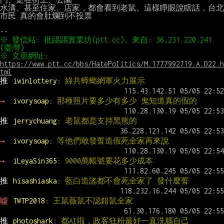
水溝、甚至住家、店家，都會看到老鼠、這樣睜眼說瞎話，台北
市民 真的會肚爛到不投票

※ 發信站: 批踢踢實業坊(ptt.cc), 來自: 36.231.220.241 
※ 文章網址: 
https://www.ptt.cc/bbs/HatePolitics/M.1777992719.A.D22.h
tml
推 
iwinlottery
: 綠共蟑螂網軍火力展示
→ 
ivorysoap
: 那種照片要多少有多少 鬼知道真的假的
推 
jerrychuang
: 老鼠都是支持黑熊的
→ 
ivorysoap
: 等他們敢發誓造假死全家再來說
→ 
iLeyaSin365
: 9000萬帳號要花多少成本
推 
hisashiaska
: 藍白造謠都不會死全家了 發什麼誓
噓 
TWTP2018
: 王鼠薇鼠不認錯鼠全家
推 
photoshark
: 都AI啦，政客狂粉最好一直洗腦自己