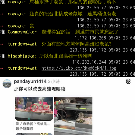
推 
coyogre
: 馬桶水擠了老鼠，那個真的很噁心，蔣不
→ 
coyogre
: 聽真的把台北搞成老鼠城，連馬桶也有老
→ 
coyogre
: 鼠
推 
Cosmoswalker
: 處理得宜的話，到選前市民就忘記了
→ 
turndown4wat
: 外面有些地方就髒阿高雄沒老鼠?
推 
hisashiaska
: 所以台北跟高雄一樣髒嗎
→ 
turndown4wat
: 
https://i.ibb.co/Rkwd0cKN/1.jpg