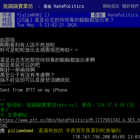
批踢踢實業坊
›
HatePolitics
聯絡資訊
關於我們
看板
作者
flylim0902 ()
看板
HatePolitics
標題
[討論] 還是台北把待領養的貓貓都放出來？
時間
Tue May  5 23:02:21 2026
如題啦

剛剛看到有人說不然放蛇

幹可是蛇蛇放出去感覺很恐怖欸= =

還是台北市把那些待領養的貓貓都放出來啊

貓捉老鼠可以的吧

剛好一舉兩得啊

萬安公子有沒有考慮啊？

搞不好這招可以直接登頂總統欸

-----

Sent from JPTT on my iPhone

※ 發信站: 批踢踢實業坊(ptt.cc), 來自: 124.37.4.10 (日
※ 文章網址: 
https://www.ptt.cc/bbs/HatePolitics/M.1777993343.A.5E5.h
tml
推 
piliamdamd
: 還滿有效的 半夜買宵夜看到蛇會嚇到