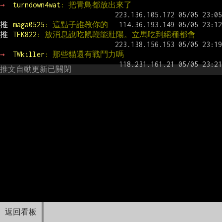
→ 
turndown4wat
: 把青鳥都放出來了
推 
maga0525
: 這點子誰教你的
推 
TFK822
: 放消息說吃鼠鞭能壯陽。立馬吃到絕種都會
→ 
TWkiller
: 那些貓還有戰鬥力嗎
推文自動更新已關閉
返回看板