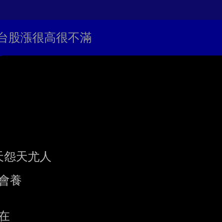
對台股漲很高很不滿
怨天尤人

養


