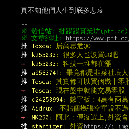
真不知他們人生到底多悲哀

※ 文章網址: 
https://www.ptt.cc
推 
Tosca
: 居高思危QQ
推 
k255033
: 很多人也沒買GG吧
→ 
k255033
: 科技一堆都在漲
推 
a9563741
: 畢竟都是韭菜社底
推 
Tosca
: 其實都可以買個幾十零
→ 
Tosca
: 現在盤中就能交易零股
推 
c24253994
: 數字板：4萬有兩
推 
Aidrux
: 不貼個幾張空單說不
→ 
MK250
: 阿北：偶沒選上,外資
推 
startiger
: 外資
https://i.img