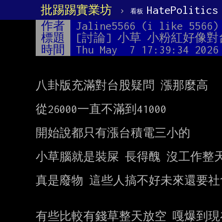
批踢踢實業坊
›
HatePolitics
看板
作者
Jaline5566 (i like 5566)
標題
[討論] 小草 小粉紅好像
時間
Thu May  7 17:39:34 2026
八卦版充滿對台股疑問 漲那麼高

從26000一直不滿到41000

開始說都只有漲台積電三小的

小草腦就是裝屎 長得醜 沒工作整天
真是廢物 這些人搞不好未來還要社會
有些比較有錢草整天放空 嘎爆到現在