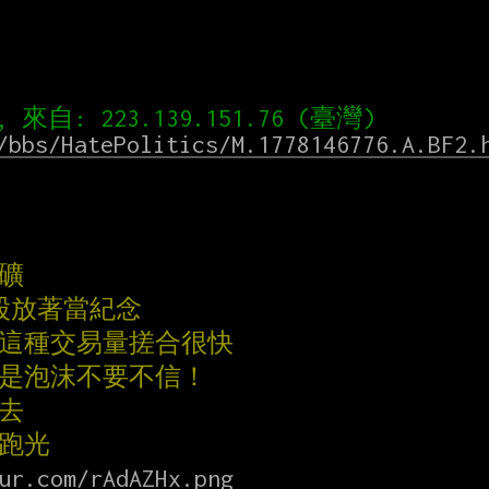
/bbs/HatePolitics/M.1778146776.A.BF2.
人礦
股放著當紀念
 這種交易量搓合很快
萬是泡沫不要不信！
過去
會跑光
ur.com/rAdAZHx.png