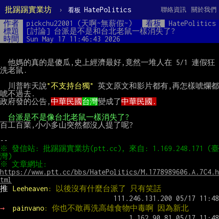
批踢踢實業坊
›
HatePolitics
聯絡資訊
關於我們
看板
作者
pickchu22001 (天啊~無薪假~)
看板
HatePolitics
標題
[討論] 台派是不是和台北老鼠一樣消失了?
時間
Sun May 17 11:46:43 2026
  他媽的真的是傻瓜,史上經濟最好,竟然一堆人在 5/1 連假狂
洗老鼠.

  川普昨天說
"不支持台獨"
 英文原文和影片都有,再怎樣唬爛都
唬不過去.

政府發的公告,
中華民國
台灣
變成了
中華民國.
台派是不是像台北老鼠一樣消失了?
百工百業,小小多山突然都沒人提了呢?

※ 發信站: 批踢踢實業坊(ptt.cc), 來自: 1.169.248.171 (臺
※ 文章網址: 
https://www.ptt.cc/bbs/HatePolitics/M.1778989606.A.7C4.h
tml
推 
Leeheaven
: 以後沒有什麼台派了 只有笑話
→ 
painvano
: 你也不敢再洗高雄食物中毒啊 因為新北