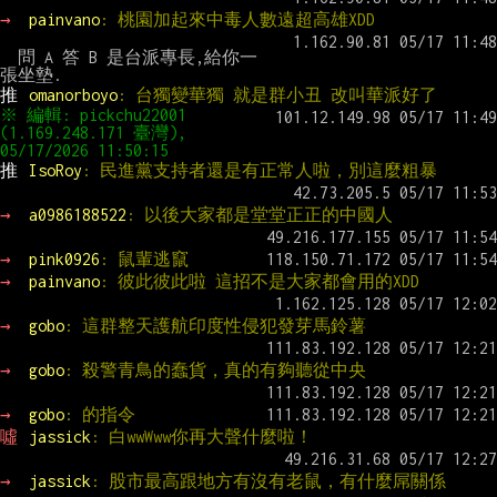
→ 
painvano
: 桃園加起來中毒人數遠超高雄XDD
  問 A 答 B 是台派專長,給你一
推 
omanorboyo
: 台獨變華獨 就是群小丑 改叫華派好了
※ 編輯: pickchu22001 
(1.169.248.171 臺灣), 
推 
IsoRoy
: 民進黨支持者還是有正常人啦，別這麼粗暴
→ 
a0986188522
: 以後大家都是堂堂正正的中國人
→ 
pink0926
: 鼠輩逃竄
→ 
painvano
: 彼此彼此啦 這招不是大家都會用的XDD
→ 
gobo
: 這群整天護航印度性侵犯發芽馬鈴薯
→ 
gobo
: 殺警青鳥的蠢貨，真的有夠聽從中央
→ 
gobo
: 的指令
噓 
jassick
: 白wwWww你再大聲什麼啦！
→ 
jassick
: 股市最高跟地方有沒有老鼠，有什麼屌關係