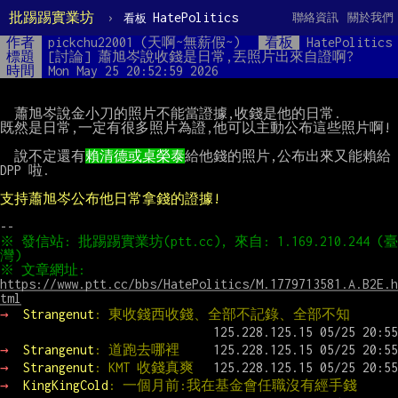
批踢踢實業坊
›
HatePolitics
聯絡資訊
關於我們
看板
作者
pickchu22001 (天啊~無薪假~)
看板
HatePolitics
標題
[討論] 蕭旭岑說收錢是日常,丟照片出來自證啊?
時間
Mon May 25 20:52:59 2026
  蕭旭岑說金小刀的照片不能當證據,收錢是他的日常.

既然是日常,一定有很多照片為證,他可以主動公布這些照片啊!

  說不定還有
賴清德或桌榮泰
給他錢的照片,公布出來又能賴給 
DPP 啦.

支持蕭旭岑公布他日常拿錢的證據!
※ 發信站: 批踢踢實業坊(ptt.cc), 來自: 1.169.210.244 (臺
※ 文章網址: 
https://www.ptt.cc/bbs/HatePolitics/M.1779713581.A.B2E.h
tml
→ 
Strangenut
: 東收錢西收錢、全部不記錄、全部不知
→ 
Strangenut
: 道跑去哪裡
→ 
Strangenut
: KMT 收錢真爽
→ 
KingKingCold
: 一個月前:我在基金會任職沒有經手錢