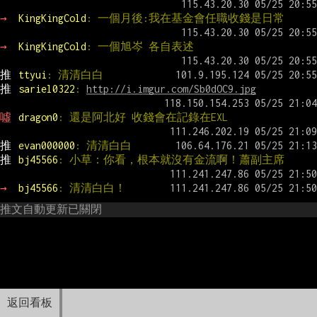
→ 
KingKingCold
: 一個月後:我在基金會任職收錢是日常
→ 
KingKingCold
: 一個旭岑 各自表述
推 
ttyui
: 清清白白
推 
sariel0322
: 
http://i.imgur.com/Sb0dOC9.jpg
噓 
dragon0
: 還是阿北好 收錢會在記錄在EXL
推 
evan000000
: 清清白白
推 
bj45566
: 小草：你看，根本就沒有金流啊！蕭副主席
→ 
bj45566
: 清清白白！
推文自動更新已關閉
返回看板